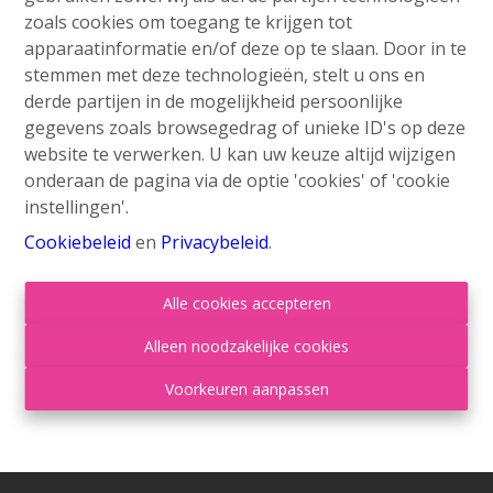
zoals cookies om toegang te krijgen tot
apparaatinformatie en/of deze op te slaan. Door in te
stemmen met deze technologieën, stelt u ons en
derde partijen in de mogelijkheid persoonlijke
gegevens zoals browsegedrag of unieke ID's op deze
website te verwerken. U kan uw keuze altijd wijzigen
onderaan de pagina via de optie 'cookies' of 'cookie
Contacteer ons
instellingen'.
Grand'Route 548
Cookiebeleid
en
Privacybeleid
.
4400 Flémalle
Alle cookies accepteren
+32 4 234 21 10
info@roufosse.be
Alleen noodzakelijke cookies
Disclaimer
-
Privacy Statement
Voorkeuren aanpassen