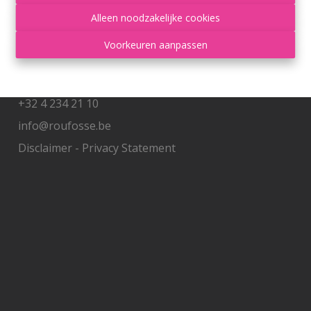
Alleen noodzakelijke cookies
Contacteer ons
Voorkeuren aanpassen
Grand'Route 548
4400 Flémalle
+32 4 234 21 10
info@roufosse.be
Disclaimer
-
Privacy Statement