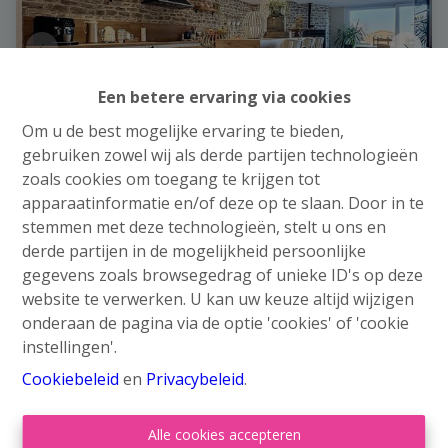
Een betere ervaring via cookies
Om u de best mogelijke ervaring te bieden,
gebruiken zowel wij als derde partijen technologieën
zoals cookies om toegang te krijgen tot
apparaatinformatie en/of deze op te slaan. Door in te
Huis
stemmen met deze technologieën, stelt u ons en
derde partijen in de mogelijkheid persoonlijke
Rue de la Station 36, 4340 Awans
|
Ref
: 
5553
gegevens zoals browsegedrag of unieke ID's op deze
website te verwerken. U kan uw keuze altijd wijzigen
€ 249.000
Vanaf
onderaan de pagina via de optie 'cookies' of 'cookie
instellingen'.
2
1
150 m²
Cookiebeleid
en
Privacybeleid
.
Alle cookies accepteren