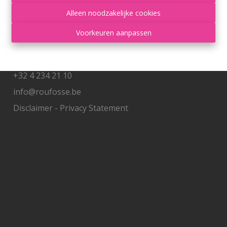
Alleen noodzakelijke cookies
Contacteer ons
Voorkeuren aanpassen
Grand'Route 548
4400 Flémalle
+32 4 234 21 10
info@roufosse.be
Disclaimer
-
Privacy Statement