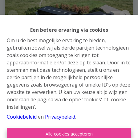
Een betere ervaring via cookies
Om u de best mogelijke ervaring te bieden,
gebruiken zowel wij als derde partijen technologieën
zoals cookies om toegang te krijgen tot
apparaatinformatie en/of deze op te slaan. Door in te
Opslagruimte
stemmen met deze technologieën, stelt u ons en
derde partijen in de mogelijkheid persoonlijke
Rue Dolet 6, 4100 Seraing
|
Ref
: 
5568
gegevens zoals browsegedrag of unieke ID's op deze
website te verwerken. U kan uw keuze altijd wijzigen
€ 408.000
Vanaf
onderaan de pagina via de optie 'cookies' of 'cookie
instellingen'.
600 m²
Cookiebeleid
en
Privacybeleid
.
Alle cookies accepteren