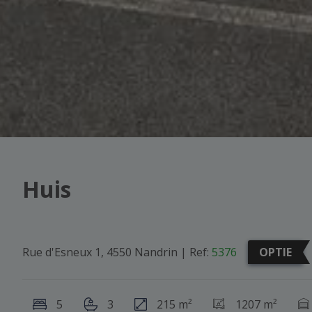
Huis
Rue d'Esneux 1, 4550 Nandrin
|
Ref:
5376
OPTIE
5
3
215 m²
1207 m²