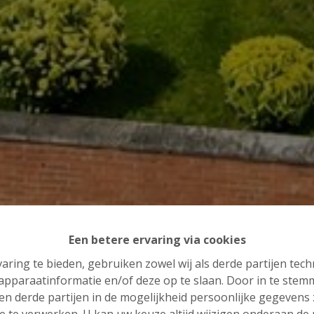
Een betere ervaring via cookies
aring te bieden, gebruiken zowel wij als derde partijen tec
 apparaatinformatie en/of deze op te slaan. Door in te ste
 en derde partijen in de mogelijkheid persoonlijke gegeven