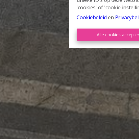
unieke ID's op deze websit
'cookies' of 'cookie instelli
Cookiebeleid
en
Privacybel
Alle cookies accepte