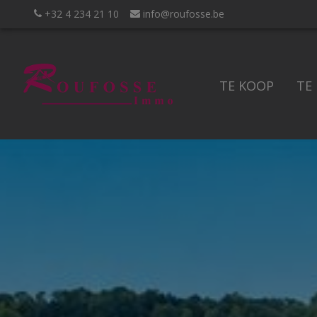
+32 4 234 21 10
info@roufosse.be
TE KOOP
TE