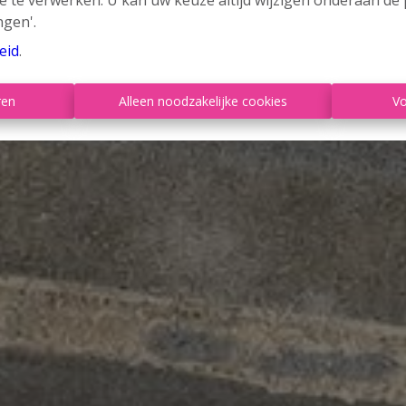
e te verwerken. U kan uw keuze altijd wijzigen onderaan de 
ngen'.
eid
.
ren
Alleen noodzakelijke cookies
Vo