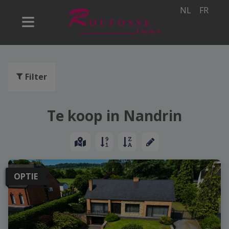
NL
FR
Filter
Te koop in Nandrin
OPTIE