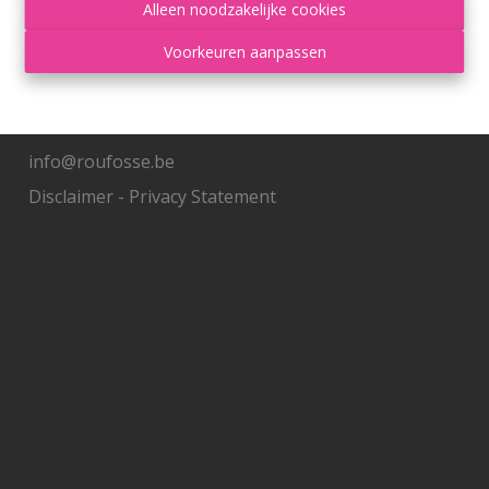
Contacteer ons
Alleen noodzakelijke cookies
Voorkeuren aanpassen
Grand'Route 548
4400 Flémalle
+32 4 234 21 10
info@roufosse.be
Disclaimer
-
Privacy Statement