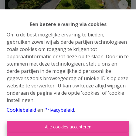
Een betere ervaring via cookies
Om u de best mogelijke ervaring te bieden,
gebruiken zowel wij als derde partijen technologieën
zoals cookies om toegang te krijgen tot
Huis
apparaatinformatie en/of deze op te slaan. Door in te
stemmen met deze technologieën, stelt u ons en
Rue d'Esneux 1, 4550 Nandrin
|
Ref
: 
5376
derde partijen in de mogelijkheid persoonlijke
gegevens zoals browsegedrag of unieke ID's op deze
€ 379.000
website te verwerken. U kan uw keuze altijd wijzigen
Vanaf
onderaan de pagina via de optie 'cookies' of 'cookie
instellingen'.
5
3
215 m²
Cookiebeleid
en
Privacybeleid
.
Alle cookies accepteren