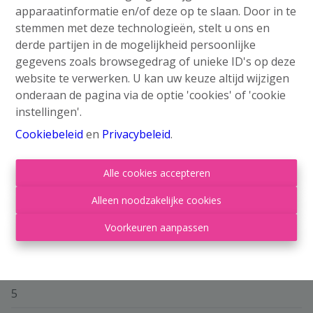
apparaatinformatie en/of deze op te slaan. Door in te
stemmen met deze technologieën, stelt u ons en
derde partijen in de mogelijkheid persoonlijke
gegevens zoals browsegedrag of unieke ID's op deze
website te verwerken. U kan uw keuze altijd wijzigen
Algemeen
onderaan de pagina via de optie 'cookies' of 'cookie
instellingen'.
Adres
Cookiebeleid
en
Privacybeleid
.
Rue de Joie 68, 4000 Liège
Alle cookies accepteren
Verdieping
3
Alleen noodzakelijke cookies
Aantal slaapkamers
Voorkeuren aanpassen
8
Aantal badkamers
5