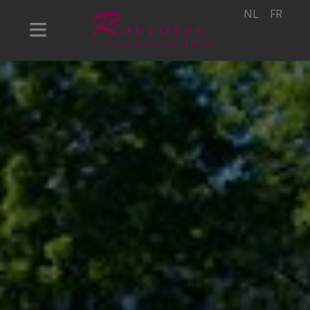
NL
FR