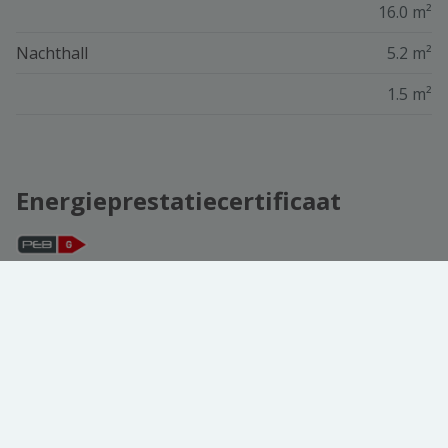
16.0 m²
Nachthall
5.2 m²
1.5 m²
Energieprestatiecertificaat
CO2 uitstoot
101 CO2/m²/jaar
EPC
553 kWh/m² jaar
EPC totaal