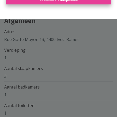
Algemeen
Adres
Rue Gotte Mayon 13, 4400 Ivoz-Ramet
Verdieping
1
Aantal slaapkamers
3
Aantal badkamers
1
Aantal toiletten
1