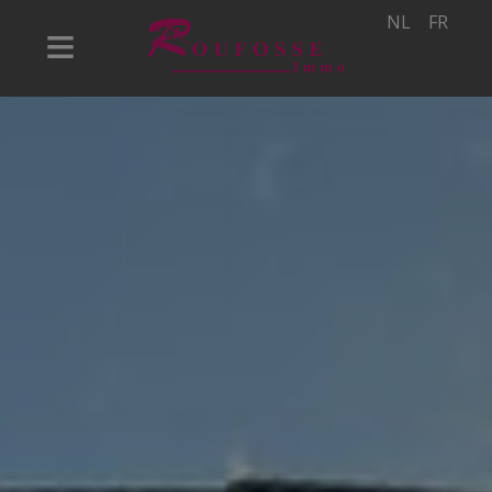
NL
FR