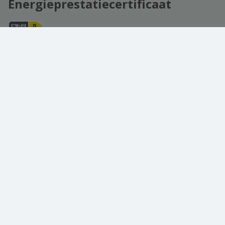
Energieprestatiecertificaat
Keuringsattest elektriciteit
Ja, conform AREI
CO2 uitstoot
299 CO2/m²/jaar
EPC
299 kWh/m² jaar
EPC totaal
26425 kwh/m²
Unieke code
20260201012214