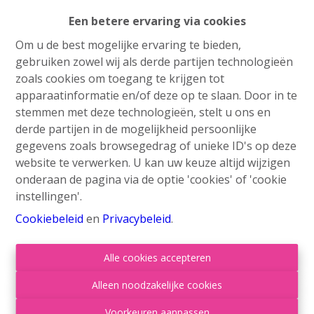
Een betere ervaring via cookies
Om u de best mogelijke ervaring te bieden,
gebruiken zowel wij als derde partijen technologieën
Info aanvragen
zoals cookies om toegang te krijgen tot
apparaatinformatie en/of deze op te slaan. Door in te
stemmen met deze technologieën, stelt u ons en
derde partijen in de mogelijkheid persoonlijke
3
1
73 m²
388 m²
gegevens zoals browsegedrag of unieke ID's op deze
website te verwerken. U kan uw keuze altijd wijzigen
1
onderaan de pagina via de optie 'cookies' of 'cookie
instellingen'.
Cookiebeleid
en
Privacybeleid
.
Alle cookies accepteren
Delen
Alleen noodzakelijke cookies
Voorkeuren aanpassen