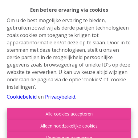
Info aanvragen
Een betere ervaring via cookies
Om u de best mogelijke ervaring te bieden,
gebruiken zowel wij als derde partijen technologieën
zoals cookies om toegang te krijgen tot
3
1
138 m²
377 m²
apparaatinformatie en/of deze op te slaan. Door in te
stemmen met deze technologieën, stelt u ons en
derde partijen in de mogelijkheid persoonlijke
gegevens zoals browsegedrag of unieke ID's op deze
website te verwerken. U kan uw keuze altijd wijzigen
Delen
onderaan de pagina via de optie 'cookies' of 'cookie
instellingen'.
Cookiebeleid
en
Privacybeleid
.
Alle cookies accepteren
Algemeen
Alleen noodzakelijke cookies
Adres
Voorkeuren aanpassen