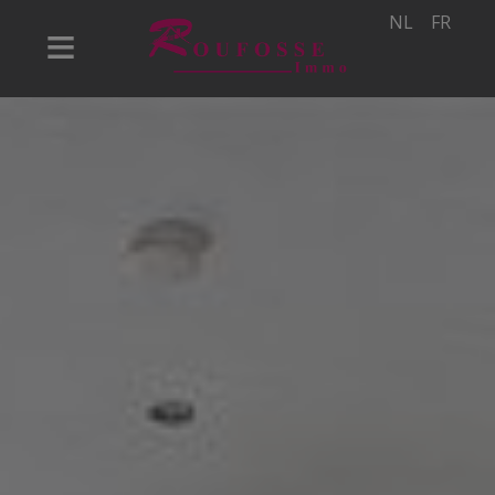
NL
FR