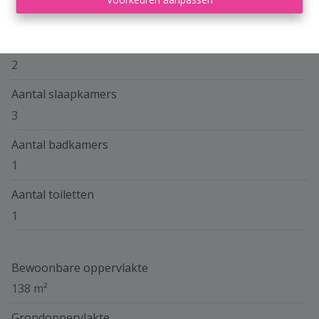
Neuve 9 , 4460 Grâce-Hollogne
Verdieping
2
Aantal slaapkamers
3
Aantal badkamers
1
Aantal toiletten
1
Bewoonbare oppervlakte
138 m²
Grondoppervlakte