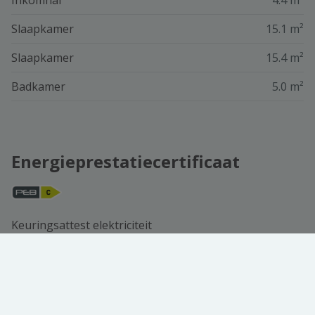
Inkomhal
4.4 m²
Slaapkamer
15.1 m²
Slaapkamer
15.4 m²
Badkamer
5.0 m²
Energieprestatiecertificaat
Keuringsattest elektriciteit
In aanvraag
CO2 uitstoot
46 CO2/m²/jaar