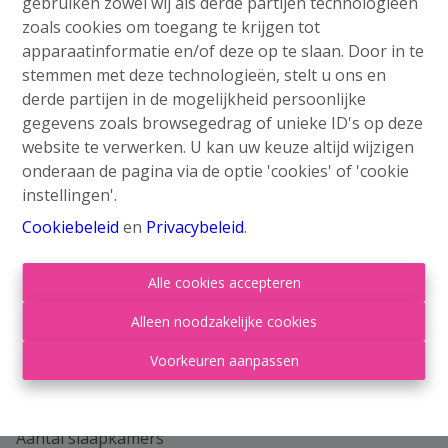
gebruiken zowel wij als derde partijen technologieën
zoals cookies om toegang te krijgen tot
Delen
apparaatinformatie en/of deze op te slaan. Door in te
stemmen met deze technologieën, stelt u ons en
derde partijen in de mogelijkheid persoonlijke
gegevens zoals browsegedrag of unieke ID's op deze
website te verwerken. U kan uw keuze altijd wijzigen
onderaan de pagina via de optie 'cookies' of 'cookie
Algemeen
instellingen'.
Adres
Cookiebeleid
en
Privacybeleid
.
Grand'Route 399, 4400 Flémalle
Alle cookies accepteren
Omgeving
Alleen noodzakelijke cookies
Stad
Voorkeuren aanpassen
Verdieping
2
Aantal slaapkamers