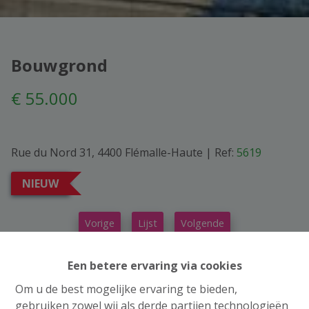
Bouwgrond
€ 55.000
Rue du Nord 31, 4400 Flémalle-Haute
|
Ref:
5619
NIEUW
Vorige
Lijst
Volgende
Een betere ervaring via cookies
Om u de best mogelijke ervaring te bieden,
gebruiken zowel wij als derde partijen technologieën