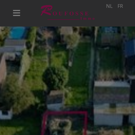
NL
FR