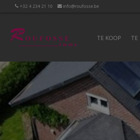
+32 4 234 21 10
info@roufosse.be
TE KOOP
TE