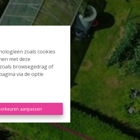
hnologieën zoals cookies
mmen met deze
s zoals browsegedrag of
pagina via de optie
orkeuren aanpassen