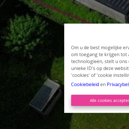
Om u de best mogelijke erv
om toegang te krijgen tot
technologieën, stelt u ons
unieke ID's op deze websit
'cookies' of 'cookie instelli
Cookiebeleid
en
Privacybel
Alle cookies accepte