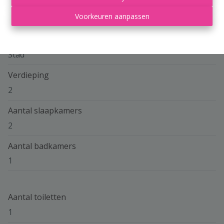
Adres
Voorkeuren aanpassen
Grand'Route 280, 4400 Flémalle-Grande
Omgeving
Stad
Verdieping
2
Aantal slaapkamers
2
Aantal badkamers
1
Aantal toiletten
1