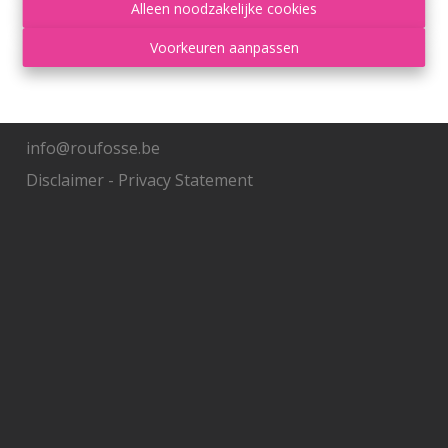
Contacteer ons
Alleen noodzakelijke cookies
Voorkeuren aanpassen
Grand'Route 548
4400 Flémalle
+32 4 234 21 10
info@roufosse.be
Disclaimer
-
Privacy Statement