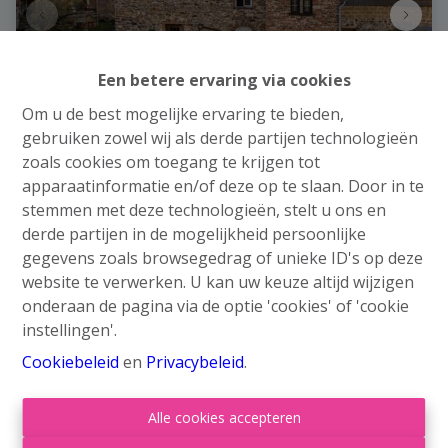
Een betere ervaring via cookies
Om u de best mogelijke ervaring te bieden,
gebruiken zowel wij als derde partijen technologieën
zoals cookies om toegang te krijgen tot
Huis
apparaatinformatie en/of deze op te slaan. Door in te
stemmen met deze technologieën, stelt u ons en
Rue Lavaux 35, 4130 Esneux
|
Ref
: 
5534
derde partijen in de mogelijkheid persoonlijke
gegevens zoals browsegedrag of unieke ID's op deze
€ 139.000
website te verwerken. U kan uw keuze altijd wijzigen
Vanaf
onderaan de pagina via de optie 'cookies' of 'cookie
instellingen'.
2
1
92 m²
Cookiebeleid
en
Privacybeleid
.
Alle cookies accepteren