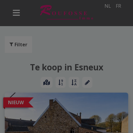
NL
FR
Filter
Te koop in Esneux
NIEUW