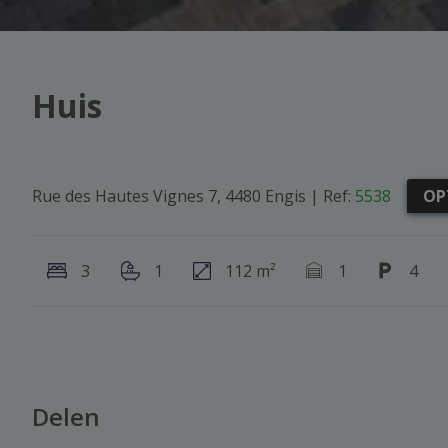
Huis
Rue des Hautes Vignes 7, 4480 Engis
|
Ref:
5538
OP
3
1
112 m²
1
4
Delen