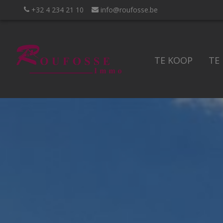
+32 4 234 21 10
info@roufosse.be
TE KOOP
TE