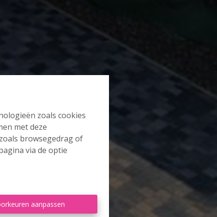
hnologieën zoals cookies
mmen met deze
s zoals browsegedrag of
pagina via de optie
orkeuren aanpassen