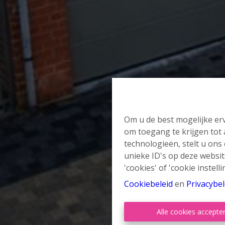
Om u de best mogelijke erv
om toegang te krijgen tot
technologieën, stelt u ons
unieke ID's op deze websit
'cookies' of 'cookie instelli
Cookiebeleid
en
Privacybel
Alle cookies accepte