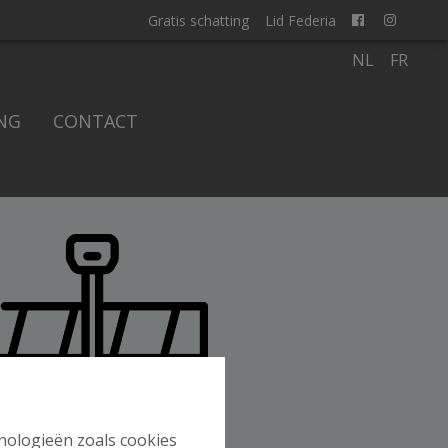
Gratis schatting
Lid Federia
NL
FR
NG
CONTACT
hnologieën zoals cookies