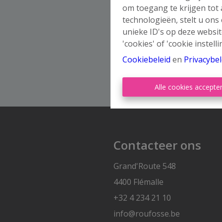
om toegang te krijgen tot
technologieën, stelt u ons
unieke ID's op deze websit
'cookies' of 'cookie instelli
Cookiebeleid
en
Privacybel
Alle cookies accepte
Contacteer ons
Grand'Route 548
4400 Flémalle
+32 4 234 21 10
info@roufosse.be