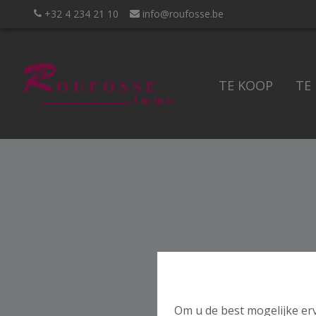
+32 4 234 21 10
info@roufosse.be
TE KOOP
TE
Om u de best mogelijke erv