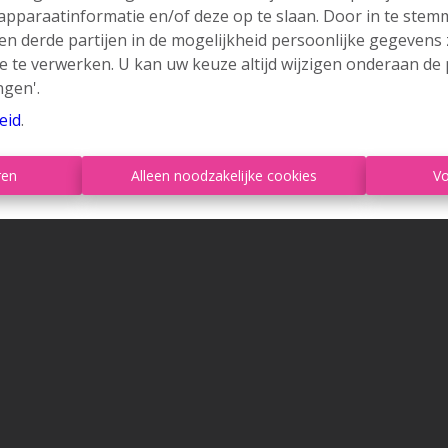
 apparaatinformatie en/of deze op te slaan. Door in te ste
 en derde partijen in de mogelijkheid persoonlijke gegeven
e te verwerken. U kan uw keuze altijd wijzigen onderaan de 
ngen'.
eid
.
ren
Alleen noodzakelijke cookies
Vo