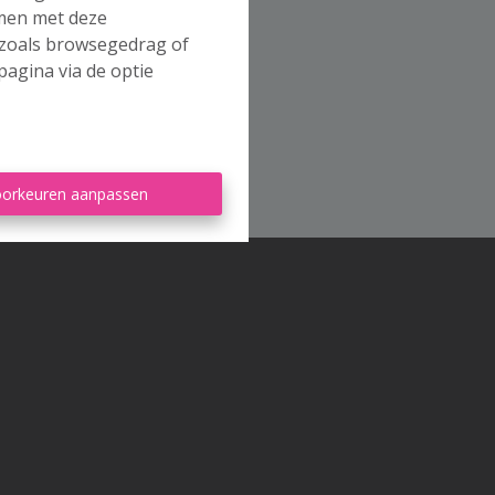
mmen met deze
s zoals browsegedrag of
pagina via de optie
orkeuren aanpassen