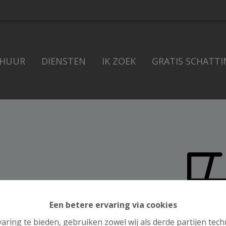
 HUUR
DIENSTEN
IK ZOEK
GRATIS SCHATTI
Een betere ervaring via cookies
aring te bieden, gebruiken zowel wij als derde partijen tec