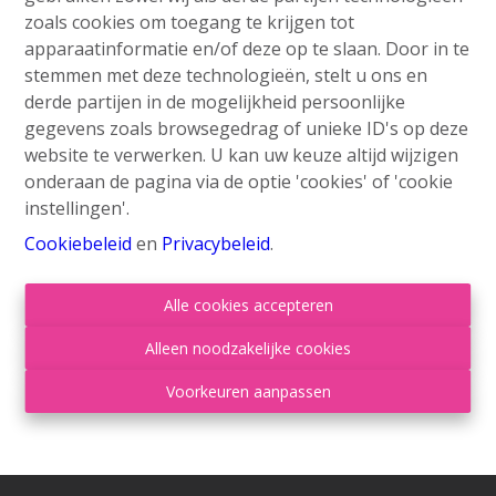
zoals cookies om toegang te krijgen tot
apparaatinformatie en/of deze op te slaan. Door in te
stemmen met deze technologieën, stelt u ons en
derde partijen in de mogelijkheid persoonlijke
gegevens zoals browsegedrag of unieke ID's op deze
website te verwerken. U kan uw keuze altijd wijzigen
onderaan de pagina via de optie 'cookies' of 'cookie
Contacteer ons
instellingen'.
Grand'Route 548
Cookiebeleid
en
Privacybeleid
.
4400 Flémalle
Alle cookies accepteren
+32 4 234 21 10
info@roufosse.be
Alleen noodzakelijke cookies
Disclaimer
-
Privacy Statement
Voorkeuren aanpassen