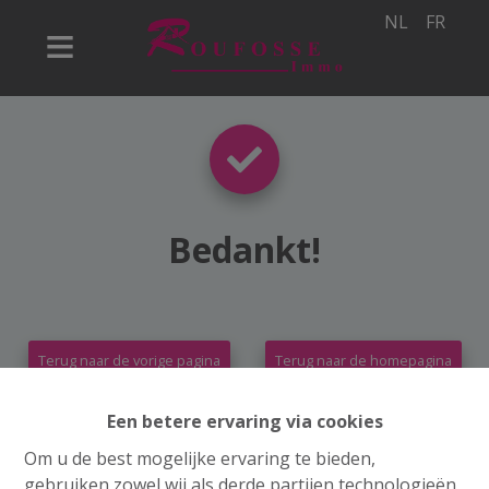
NL
FR
Bedankt
!
Terug naar de vorige pagina
Terug naar de homepagina
Een betere ervaring via cookies
Om u de best mogelijke ervaring te bieden,
gebruiken zowel wij als derde partijen technologieën