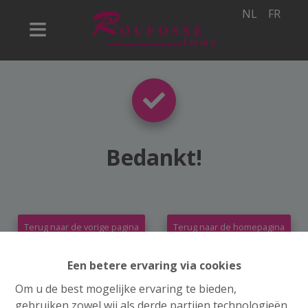
NL
FR
Bedankt
!
Terug naar de vorige pagina
Terug naar de homepagina
Een betere ervaring via cookies
Om u de best mogelijke ervaring te bieden,
gebruiken zowel wij als derde partijen technologieën