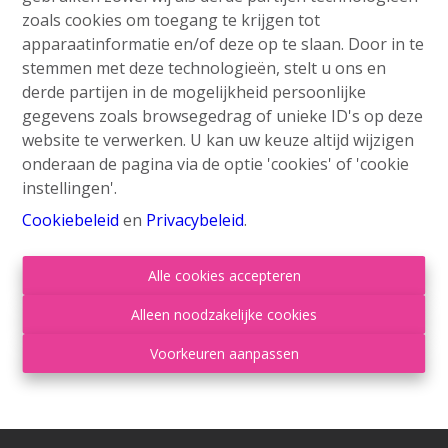
zoals cookies om toegang te krijgen tot
apparaatinformatie en/of deze op te slaan. Door in te
stemmen met deze technologieën, stelt u ons en
derde partijen in de mogelijkheid persoonlijke
gegevens zoals browsegedrag of unieke ID's op deze
website te verwerken. U kan uw keuze altijd wijzigen
onderaan de pagina via de optie 'cookies' of 'cookie
Contacteer ons
instellingen'.
Grand'Route 548
Cookiebeleid
en
Privacybeleid
.
4400 Flémalle
Alle cookies accepteren
+32 4 234 21 10
info@roufosse.be
Alleen noodzakelijke cookies
Disclaimer
-
Privacy Statement
Voorkeuren aanpassen