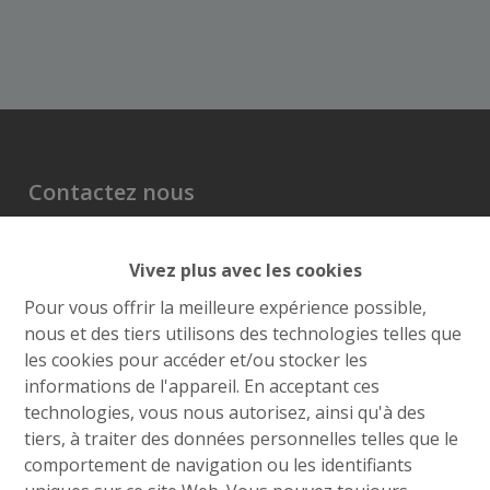
Contactez nous
Grand’Route (Flh) 548
Vivez plus avec les cookies
4400 Flémalle
+32 4 234 21 10
Pour vous offrir la meilleure expérience possible,
nous et des tiers utilisons des technologies telles que
info@roufosse.be
les cookies pour accéder et/ou stocker les
Disclaimer
informations de l'appareil. En acceptant ces
Privacy Statement
technologies, vous nous autorisez, ainsi qu'à des
tiers, à traiter des données personnelles telles que le
Membre Federia
comportement de navigation ou les identifiants