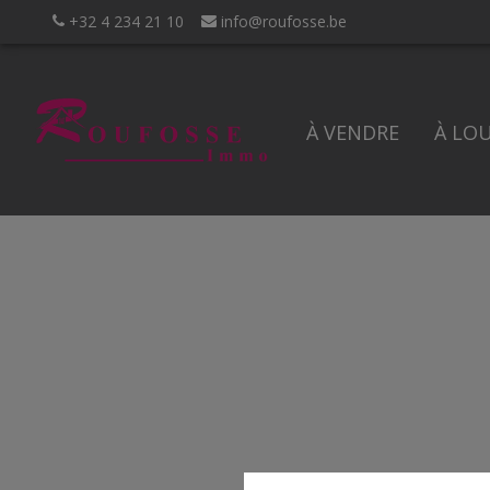
+32 4 234 21 10
info@roufosse.be
À VENDRE
À LO