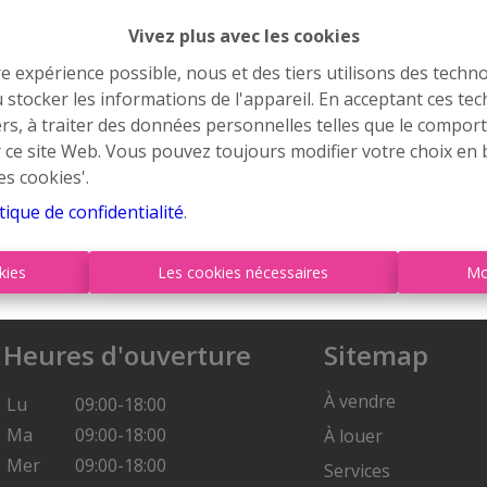
Vivez plus avec les cookies
re expérience possible, nous et des tiers utilisons des techno
 stocker les informations de l'appareil. En acceptant ces te
tiers, à traiter des données personnelles telles que le compo
r ce site Web. Vous pouvez toujours modifier votre choix en 
es cookies'.
tique de confidentialité
.
kies
Les cookies nécessaires
Mo
Heures d'ouverture
Sitemap
À vendre
Lu
09:00-18:00
Ma
09:00-18:00
À louer
Mer
09:00-18:00
Services