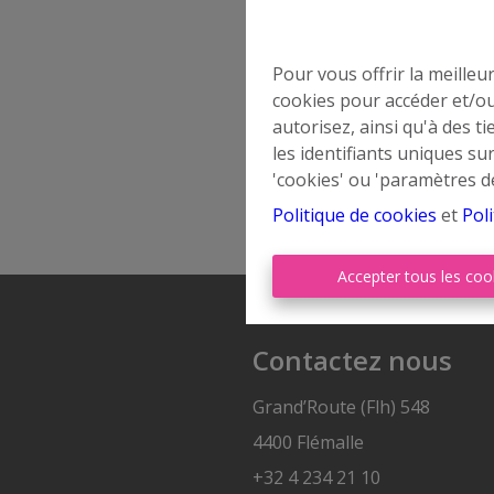
Pour vous offrir la meilleu
cookies pour accéder et/ou
autorisez, ainsi qu'à des 
les identifiants uniques su
'cookies' ou 'paramètres d
Politique de cookies
et
Poli
Accepter tous les coo
Contactez nous
Grand’Route (Flh) 548
4400 Flémalle
+32 4 234 21 10