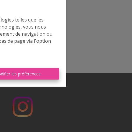
logies telles que les
chnologies, vous nous
rtement de navigation ou
bas de page via l'option
difier les préférences