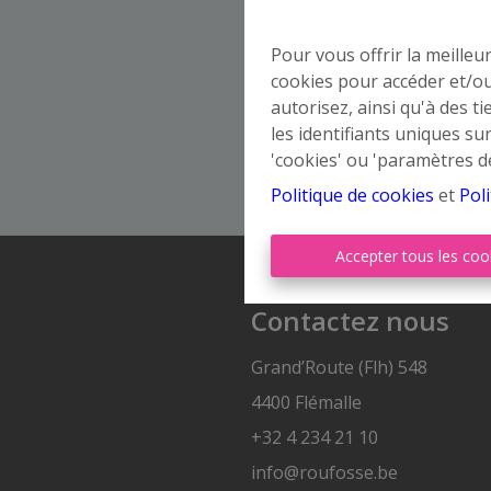
Pour vous offrir la meilleu
cookies pour accéder et/ou
autorisez, ainsi qu'à des 
les identifiants uniques su
'cookies' ou 'paramètres d
Politique de cookies
et
Poli
Accepter tous les coo
Contactez nous
Grand’Route (Flh) 548
4400 Flémalle
+32 4 234 21 10
info@roufosse.be