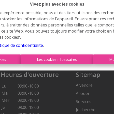
Retour à la page précédente
Retour à la page d'accuei
Vivez plus avec les cookies
re expérience possible, nous et des tiers utilisons des techno
 stocker les informations de l'appareil. En acceptant ces te
tiers, à traiter des données personnelles telles que le compo
r ce site Web. Vous pouvez toujours modifier votre choix en 
es cookies'.
tique de confidentialité
.
kies
Les cookies nécessaires
Mo
Heures d'ouverture
Sitemap
À vendre
Lu
09:00-18:00
Ma
09:00-18:00
À louer
Mer
09:00-18:00
Services
Je
09:00-18:00
Je cherche