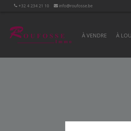
+32 4 234 21 10
info@roufosse.be
À VENDRE
À LO