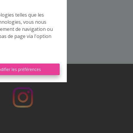
l
logies telles que les
chnologies, vous nous
rtement de navigation ou
bas de page via l'option
difier les préférences