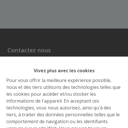
Contactez nous
Grand’Route (Flh) 548
Vivez plus avec les cookies
4400 Flémalle
+32 4 234 21 10
Pour vous offrir la meilleure expérience possible,
nous et des tiers utilisons des technologies telles que
info@roufosse.be
les cookies pour accéder et/ou stocker les
Disclaimer
informations de l'appareil. En acceptant ces
Privacy Statement
technologies, vous nous autorisez, ainsi qu'à des
tiers, à traiter des données personnelles telles que le
Membre Federia
comportement de navigation ou les identifiants