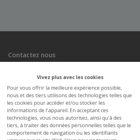
Contactez nous
Grand’Route (Flh) 548
Vivez plus avec les cookies
4400 Flémalle
+32 4 234 21 10
Pour vous offrir la meilleure expérience possible,
nous et des tiers utilisons des technologies telles que
info@roufosse.be
les cookies pour accéder et/ou stocker les
Disclaimer
informations de l'appareil. En acceptant ces
Privacy Statement
technologies, vous nous autorisez, ainsi qu'à des
tiers, à traiter des données personnelles telles que le
Membre Federia
comportement de navigation ou les identifiants