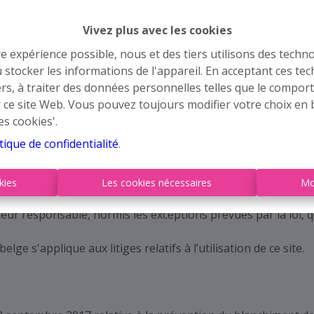
'opinion de son auteur. Le plus grand soin a été consacré à 
uelles ou des inexactitudes ne peuvent être exclues. Cette
Vivez plus avec les cookies
 nous ou contre les propriétaires. En outre, nous rejetons t
re expérience possible, nous et des tiers utilisons des techno
ez basée (en partie) sur ces informations.
 stocker les informations de l'appareil. En acceptant ces te
tiers, à traiter des données personnelles telles que le compo
es liens renvoyant à d'autres sites Web. Le contenu de ces 
r ce site Web. Vous pouvez toujours modifier votre choix en 
aucunement notre responsabilité. Nous n'avons également a
es cookies'.
ux et autres services tiers qui sont utilisés sur notre site
tique de confidentialité
.
 droits de propriété intellectuelle tels que régis par la loi ap
e site Web. Le contenu de ce site est notamment protégé par 
kies
Les cookies nécessaires
Mo
ou d’utiliser textes, images, matériel photographique, matéri
diteur responsable, hormis les exceptions prévues par la loi, 
belge s'applique aux litiges relatifs à l’utilisation de ce site.