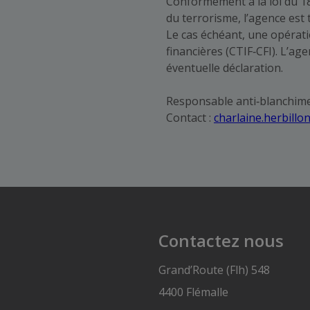
Conformément à la loi du 1
du terrorisme, l’agence est te
Le cas échéant, une opérati
financières (CTIF‑CFI). L’ag
éventuelle déclaration.
Responsable anti‑blanchimen
Contact :
charlaine.herbill
Contactez nous
Grand’Route (Flh) 548
4400 Flémalle