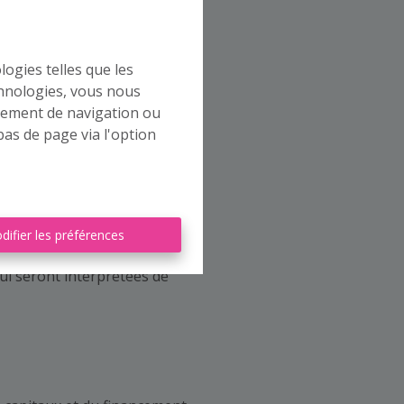
cette information;
 information ne vous donne
oute responsabilité pour
logies telles que les
chnologies, vous nous
rtement de navigation ou
pages peut être commercial
bas de page via l'option
ucune influence sur les
 web et n’en sommes donc pas
plicable en la matière
le droit d'auteur. Il est
difier les préférences
el vidéo et autres sans
qui seront interprétées de