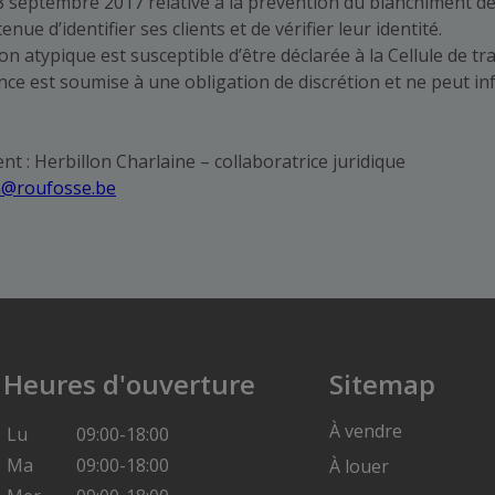
8 septembre 2017 relative à la prévention du blanchiment de
nue d’identifier ses clients et de vérifier leur identité.
on atypique est susceptible d’être déclarée à la Cellule de t
ence est soumise à une obligation de discrétion et ne peut in
t : Herbillon Charlaine – collaboratrice juridique
on@roufosse.be
Heures d'ouverture
Sitemap
À vendre
Lu
09:00-18:00
Ma
09:00-18:00
À louer