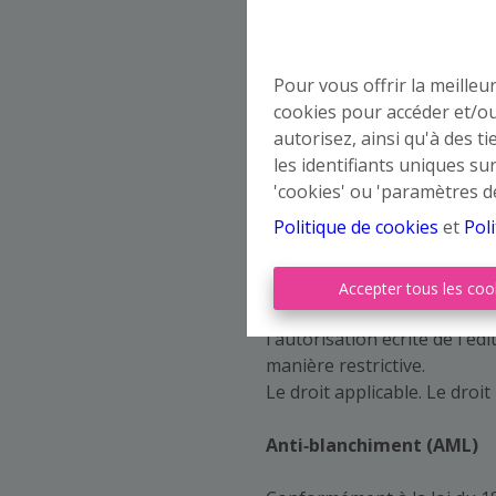
Cette information exprime l
néanmoins, des erreurs fact
dès lors aucun droit contre
Pour vous offrir la meilleu
toute décision que vous aur
cookies pour accéder et/ou
autorisez, ainsi qu'à des 
Ce site Web peut contenir d
les identifiants uniques su
ou informatif et n’engage 
'cookies' ou 'paramètres d
plateformes de médias socia
Politique de cookies
et
Poli
responsables.
Propriété intellectuelle. Les
s'appliquent au contenu de c
Accepter tous les coo
dès lors interdit de copier 
l'autorisation écrite de l'é
manière restrictive.
Le droit applicable. Le droit 
Anti‑blanchiment (AML)