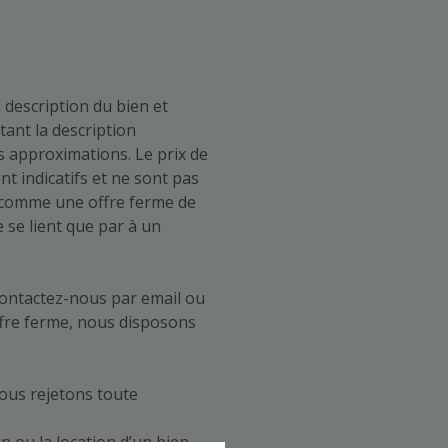
a description du bien et
tant la description
s approximations. Le prix de
t indicatifs et ne sont pas
é comme une offre ferme de
 se lient que par à un
Contactez-nous par email ou
ffre ferme, nous disposons
Nous rejetons toute
n ou la location d’un bien.