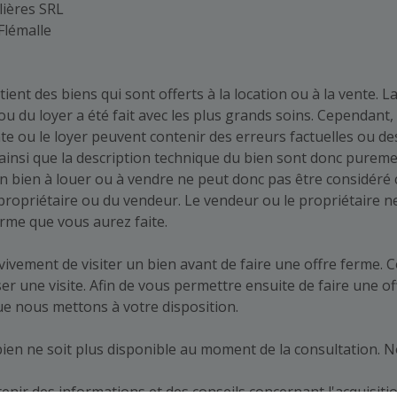
lières SRL
Flémalle
tient des biens qui sont offerts à la location ou à la vente. L
 ou du loyer a été fait avec les plus grands soins. Cependant, 
nte ou le loyer peuvent contenir des erreurs factuelles ou de
ainsi que la description technique du bien sont donc puremen
’un bien à louer ou à vendre ne peut donc pas être considér
propriétaire ou du vendeur. Le vendeur ou le propriétaire ne
ferme que vous aurez faite.
ement de visiter un bien avant de faire une offre ferme. 
r une visite. Afin de vous permettre ensuite de faire une o
e nous mettons à votre disposition.
e bien ne soit plus disponible au moment de la consultation. 
nir des informations et des conseils concernant l'acquisitio