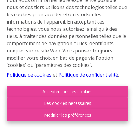
nous et des tiers utilisons des technologies telles que
les cookies pour accéder et/ou stocker les
Contactez nous
informations de l'appareil. En acceptant ces
technologies, vous nous autorisez, ainsi qu'à des
Grand’Route (Flh) 548
tiers, à traiter des données personnelles telles que le
4400 Flémalle
comportement de navigation ou les identifiants
+32 4 234 21 10
uniques sur ce site Web. Vous pouvez toujours
modifier votre choix en bas de page via l'option
info@roufosse.be
'cookies' ou 'paramètres des cookies'.
Disclaimer
Politique de cookies
et
Politique de confidentialité
.
Privacy Statement
Membre Federia
Accepter tous les cookies
Les cookies nécessaires
Heures d'ouverture
Modifier les préférences
Lu
09:00-18:00
Ma
09:00-18:00