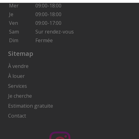
Mer
09:00-18:00
Je
09:00-18:00
Ven
09:00-17:00
Sam
Sur rendez-vous
Dim
Fermée
Sitemap
À vendre
À louer
Services
Je cherche
Estimation gratuite
Contact