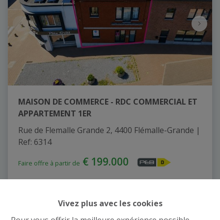
MAISON DE COMMERCE - RDC COMMERCIAL ET
APPARTEMENT 1ER
Rue de Flemalle Grande 2, 4400 Flémalle-Grande
|
Ref
: 
6314
€ 199.000
Faire offre à partir de
1
2
186 m²
Vivez plus avec les cookies
Pour vous offrir la meilleure expérience possible,