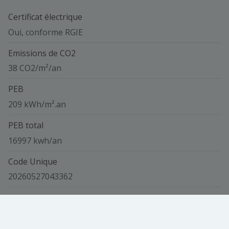
Certificat électrique
Oui, conforme RGIE
Emissions de CO2
38 CO2/m²/an
PEB
209 kWh/m².an
PEB total
16997 kwh/an
Code Unique
20260527043362
Vue de la carte