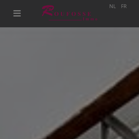
NL
FR