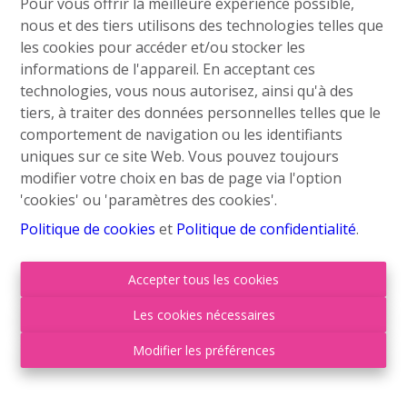
Pour vous offrir la meilleure expérience possible,
1
1
68 m²
74 m²
nous et des tiers utilisons des technologies telles que
les cookies pour accéder et/ou stocker les
informations de l'appareil. En acceptant ces
Roufosse Immo a le plaisir de vous présenter cette
technologies, vous nous autorisez, ainsi qu'à des
maison située à Seraing.
tiers, à traiter des données personnelles telles que le
Ce bien est composé d'une chambre, d'un petit jardin
comportement de navigation ou les identifiants
en paliers, d'une cave. Il dispose d'un environnement
uniques sur ce site Web. Vous pouvez toujours
de vie calme.
modifier votre choix en bas de page via l'option
'cookies' ou 'paramètres des cookies'.
Le bien se compose comme suit :
Politique de cookies
et
Politique de confidentialité
.
Au rez-de-chaussée
: Un salon lumineux, une salle à
manger, une cuisine équipée ;
Accepter tous les cookies
Au premier étage
: 1 chambre (12m²) ;
Sous-sol
: Une cave ;
Les cookies nécessaires
Extérieurs
: Un petit jardin en paliers ;
Modifier les préférences
Informations complémentaires :
Chauffage au Gaz (2021) ;