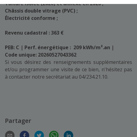
Toiture isolée (2020) et annexe en 2026 ;
Châssis double vitrage (PVC) ;
Électricité conforme ;
Revenu cadastral : 363 €
PEB: C | Perf. énergétique : 209 kWh/m².an |
Code unique: 20260527043362
Si vous désirez des renseignements supplémentaires
et/ou programmer une visite de ce bien, n'hésitez pas
à contacter notre secrétariat au 04/234.21.10.
Partager