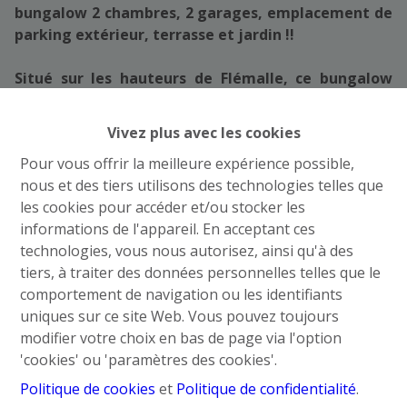
bungalow 2 chambres, 2 garages, emplacement de
parking extérieur, terrasse et jardin !!
Situé sur les hauteurs de Flémalle, ce bungalow
offre un cadre de vie agréable tout en étant proche
des commodités de la commune (transports en
Vivez plus avec les cookies
commun, magasins, écoles).
Pour vous offrir la meilleure expérience possible,
nous et des tiers utilisons des technologies telles que
Le bien se compose comme suit :
les cookies pour accéder et/ou stocker les
informations de l'appareil. En acceptant ces
Au rez-de-chaussée
: Un hall d’entrée menant
technologies, vous nous autorisez, ainsi qu'à des
premièrement à un bureau ; une buanderie de 16m
²
;
tiers, à traiter des données personnelles telles que le
une chambre ainsi qu’une deuxième pièce pouvant
comportement de navigation ou les identifiants
servir de chambre/bureau ; un séjour de 21m² ; une
uniques sur ce site Web. Vous pouvez toujours
cuisine semi-équipée ; une salle de bain constituée
modifier votre choix en bas de page via l'option
d’une baignoire ainsi qu’un WC ;
'cookies' ou 'paramètres des cookies'.
Extérieurs
: Un emplacement de parking extérieur
Politique de cookies
et
Politique de confidentialité
.
pouvant servir pour 5 voitures ; deux garages ; une