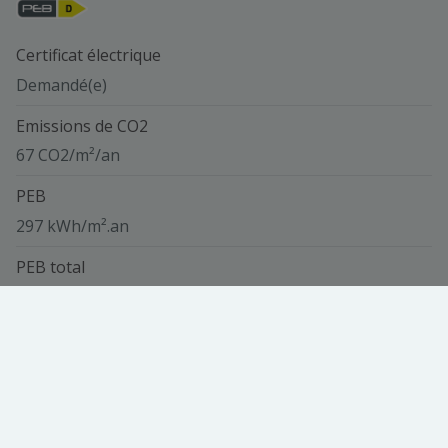
Certificat électrique
Demandé(e)
Emissions de CO2
67 CO2/m²/an
PEB
297 kWh/m².an
PEB total
28455 kwh/an
Code Unique
20251024002630
Vue de la carte