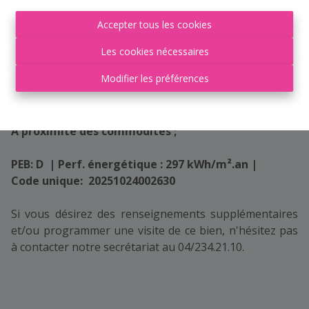
terrasse et un jardin de 200m²
Accepter tous les cookies
Informations complémentaires :
Les cookies nécessaires
Toiture pointue en tuiles ;
Modifier les préférences
Chauffage central au gaz + pompe à chaleur (2023)
Châssis double vitrage (PVC) ;
Électricité non conforme ;
A proximité des commodités ;
PEB: D | Perf. énergétique : 297 kWh/m
²
.an |
Code unique: 20251024002630
Si vous désirez des renseignements supplémentaires
et/ou programmer une visite de ce bien, n'hésitez pas
à contacter notre secrétariat au 04/234.21.10.