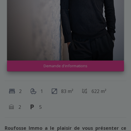
Demande d'informations
2
1
83 m²
622 m²
2
5
Roufosse Immo a le plaisir de vous présenter ce