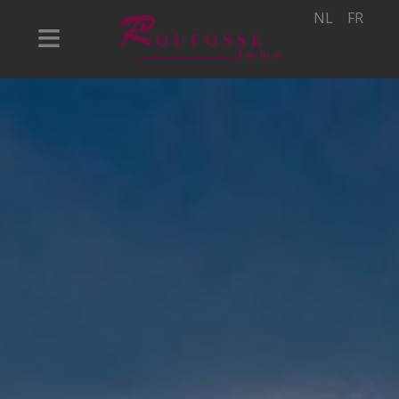
NL
FR