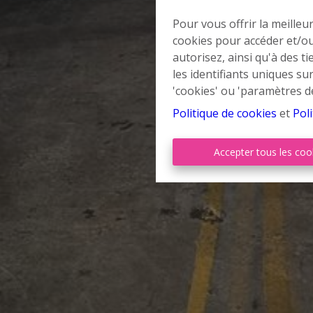
Pour vous offrir la meilleu
cookies pour accéder et/ou
autorisez, ainsi qu'à des 
les identifiants uniques su
'cookies' ou 'paramètres d
Politique de cookies
et
Poli
Accepter tous les coo