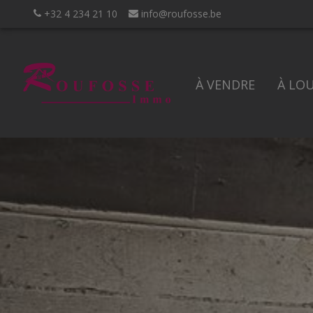
+32 4 234 21 10
info@roufosse.be
À VENDRE
À LO