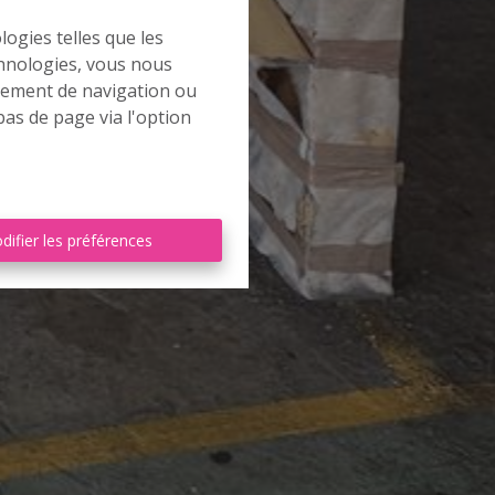
logies telles que les
chnologies, vous nous
rtement de navigation ou
bas de page via l'option
difier les préférences