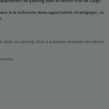
placement de parking dans le centre ville de Liège.
sseur à la recherche dune opportunité stratégique, ce
e.
é dans un parking situé à quelques centaines de mètres
commune.