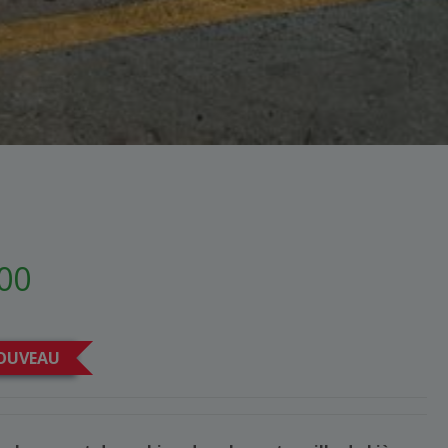
000
OUVEAU