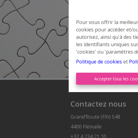
Pour vous offrir la meilleu
cookies pour accéder et/ou
autorisez, ainsi qu'à des 
les identifiants uniques su
'cookies' ou 'paramètres d
Politique de cookies
et
Poli
Accepter tous les coo
Contactez nous
Grand’Route (Flh) 548
4400 Flémalle
+32 4 234 21 10