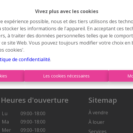
Vivez plus avec les cookies
re expérience possible, nous et des tiers utilisons des techno
 stocker les informations de l'appareil. En acceptant ces te
À Vend
tiers, à traiter des données personnelles telles que le compo
r ce site Web. Vous pouvez toujours modifier votre choix en 
es cookies'.
tique de confidentialité
.
kies
Les cookies nécessaires
Mo
Heures d'ouverture
Sitemap
À vendre
Lu
09:00-18:00
Ma
09:00-18:00
À louer
Mer
09:00-18:00
Services