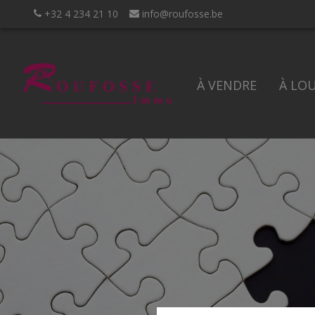
+32 4 234 21 10
info@roufosse.be
À VENDRE
À LO