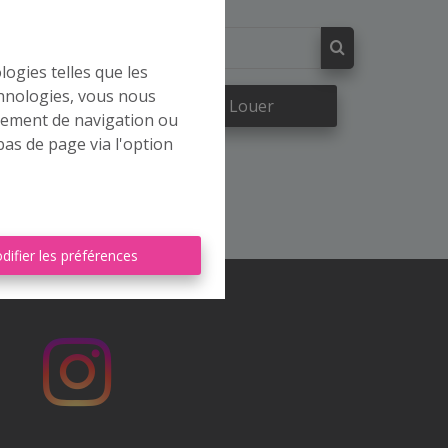
logies telles que les
chnologies, vous nous
re
À Louer
rtement de navigation ou
bas de page via l'option
difier les préférences