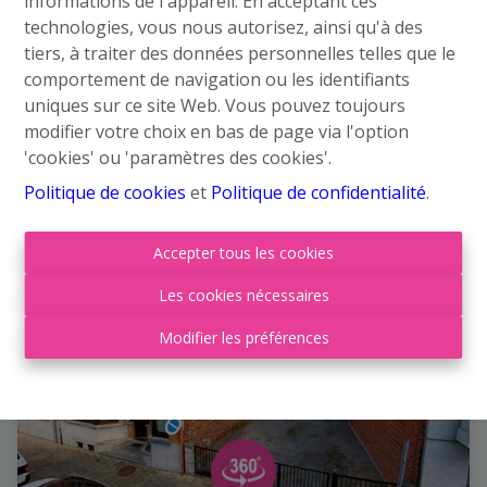
informations de l'appareil. En acceptant ces
Rue Bois-de-Mont 299, 4101 Jemeppe-Sur-Meuse
technologies, vous nous autorisez, ainsi qu'à des
|
Ref
: 
5837
tiers, à traiter des données personnelles telles que le
comportement de navigation ou les identifiants
€ 229.000
uniques sur ce site Web. Vous pouvez toujours
modifier votre choix en bas de page via l'option
'cookies' ou 'paramètres des cookies'.
2
1
110 m²
Politique de cookies
et
Politique de confidentialité
.
Accepter tous les cookies
OPTION
Les cookies nécessaires
Modifier les préférences