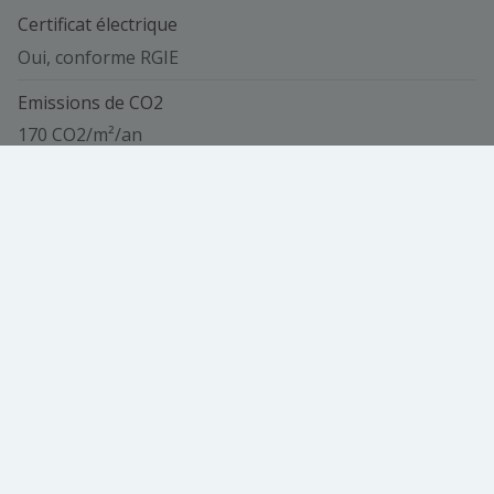
Certificat électrique
Oui, conforme RGIE
Emissions de CO2
170 CO2/m²/an
PEB
170 kWh/m².an
PEB total
52234 kwh/an
Code Unique
20230606030687
Vue de la carte