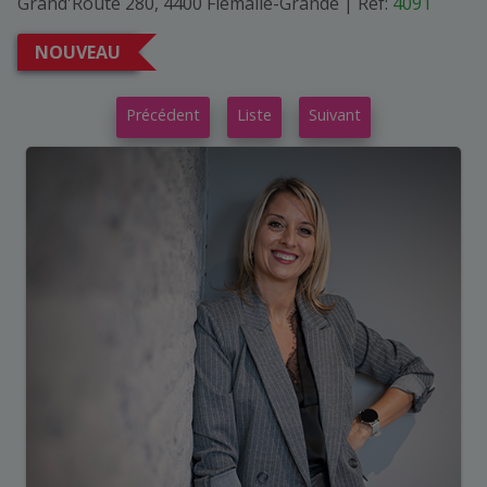
Grand'Route 280, 4400 Flémalle-Grande
|
Ref:
4091
NOUVEAU
Précédent
Liste
Suivant