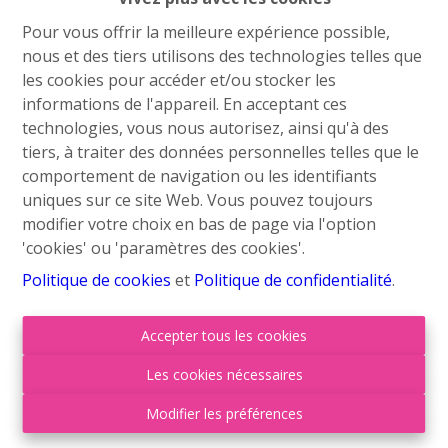
!!! Résidence avec ascenseur !!!
Pour vous offrir la meilleure expérience possible,
Situé dans un endroit stratégique de la commune
nous et des tiers utilisons des technologies telles que
Flémalle (près du centre), cet appartement bénéficie
les cookies pour accéder et/ou stocker les
d'un emplacement idéal, à proximité immédiate de
informations de l'appareil. En acceptant ces
toutes les commodités (commerces, écoles, transports
technologies, vous nous autorisez, ainsi qu'à des
en commun).
tiers, à traiter des données personnelles telles que le
L'appartement offre un séjour lumineux, une cuisine
comportement de navigation ou les identifiants
américaine fonctionnelle et 2 chambres.
uniques sur ce site Web. Vous pouvez toujours
Profitez d'un confort optimal avec une place de parking
modifier votre choix en bas de page via l'option
privative à l'arrière de l'immeuble.
'cookies' ou 'paramètres des cookies'.
Le bien se compose comme suit :
Politique de cookies
et
Politique de confidentialité
.
Un hall d'entrée, un séjour ouvert de 32m², une salle de
Accepter tous les cookies
bain (baignoire & lavabo), une buanderie (installation
des machines), 2 chambres de 12m² et 10m² et un WC
Les cookies nécessaires
individuel ;
Modifier les préférences
Une cave privée de 3,5m² est également disponible au
même niveau, avec un accès depuis le hall des