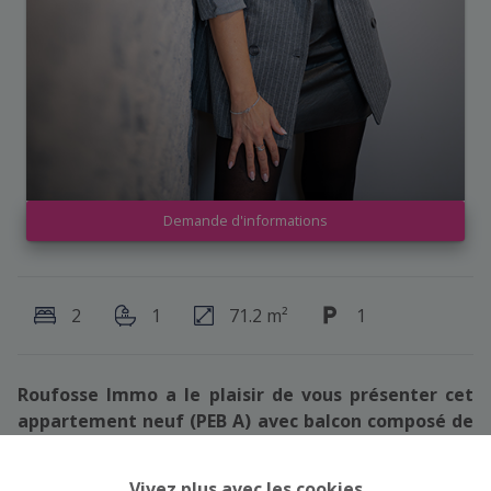
Demande d'informations
2
1
71.2 m²
1
Roufosse Immo a le plaisir de vous présenter cet
appartement neuf (PEB A) avec balcon composé de
2 chambres, situé au troisième étage d'une
résidence de 8 appartements.
Vivez plus avec les cookies