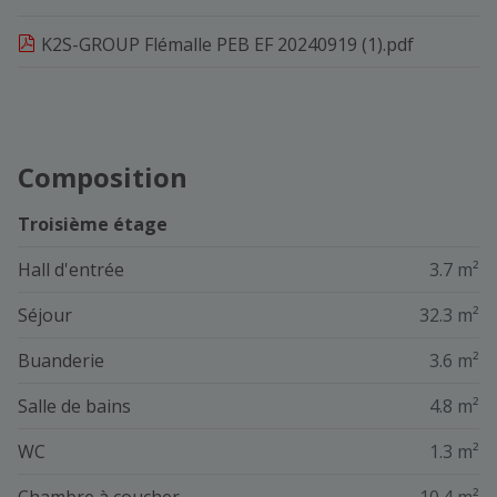
K2S-GROUP Flémalle PEB EF 20240919 (1).pdf
Composition
Troisième étage
Hall d'entrée
3.7 m²
Séjour
32.3 m²
Buanderie
3.6 m²
Salle de bains
4.8 m²
WC
1.3 m²
Chambre à coucher
10.4 m²