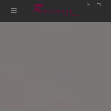
NL
FR