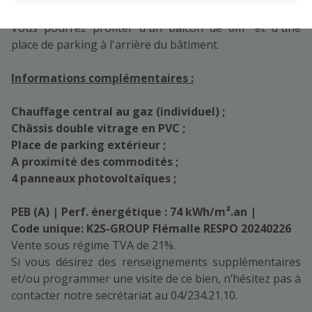
communs ;
Vous pourrez profiter d'un balcon de 6m² et d'une
place de parking à l'arrière du bâtiment.
Informations complémentaires :
Chauffage central au gaz (individuel) ;
Châssis double vitrage en PVC ;
Place de parking extérieur ;
A proximité des commodités ;
4 panneaux photovoltaïques ;
PEB (A) | Perf. énergétique : 74 kWh/m².an |
Code unique: K2S-GROUP Flémalle RESPO 20240226
Vente sous régime TVA de 21%.
Si vous désirez des renseignements supplémentaires
et/ou programmer une visite de ce bien, n’hésitez pas à
contacter notre secrétariat au 04/234.21.10.