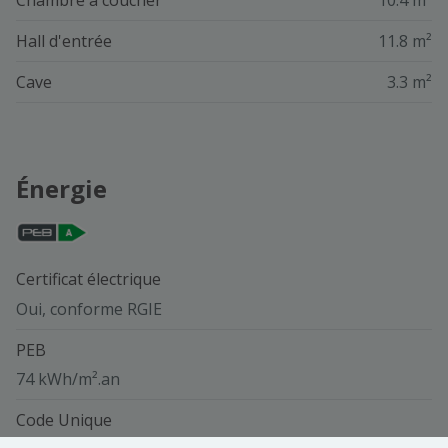
Hall d'entrée
11.8 m²
Cave
3.3 m²
Énergie
Certificat électrique
Oui, conforme RGIE
PEB
74 kWh/m².an
Code Unique