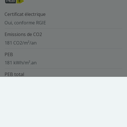
Certificat électrique
Oui, conforme RGIE
Emissions de CO2
181 CO2/m²/an
PEB
181 kWh/m².an
PEB total
25121 kwh/an
Code Unique
20260216010127
Vue de la carte