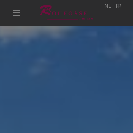
NL
FR