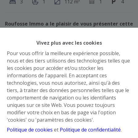
3
1
112 m²
1
4
Roufosse Immo a le plaisir de vous présenter cette
maison 4 façades, 3 chambres, garage, carport,
terrasse et jardin !!
Vivez plus avec les cookies
Niché sur les hauteurs d'Engis, dans une rue en cul-
Pour vous offrir la meilleure expérience possible,
de-sac, ce bien est idéalement situé car il allie
nous et des tiers utilisons des technologies telles que
calme et proximité avec les commodités.
les cookies pour accéder et/ou stocker les
informations de l'appareil. En acceptant ces
Le bien se compose comme suit :
technologies, vous nous autorisez, ainsi qu'à des
Au rez-de-chaussée
: Un hall d'entrée, un séjour de
tiers, à traiter des données personnelles telles que le
30m², une cuisine équipée, un WC individuel, une
comportement de navigation ou les identifiants
buanderie, un garage ;
uniques sur ce site Web. Vous pouvez toujours
Au premier étage
: Un hall de nuit, 3 chambres (18m²,
modifier votre choix en bas de page via l'option
12m² et 11m²) , une salle de bain comprenant une
'cookies' ou 'paramètres des cookies'.
baignoire en coin, une douche à l'italienne, un évier
ainsi qu'un deuxième WC ;
Politique de cookies
et
Politique de confidentialité
.
Extérieurs
: Un carport, une terrasse de 32m², ainsi