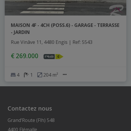
MAISON 4F - 4CH (POSS.6) - GARAGE - TERRASSE
- JARDIN
Rue Vinâve 11, 4480 Engis
|
Ref
: 
5543
€ 269.000
4
1
204 m²
Contactez nous
Grand’Route (Flh) 548
4400 Flémalle