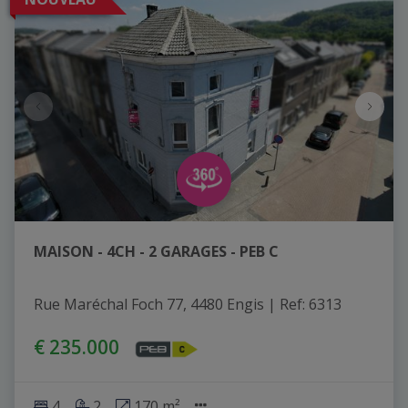
MAISON - 4CH - 2 GARAGES - PEB C
Rue Maréchal Foch 77, 4480 Engis
|
Ref
: 
6313
€ 235.000
4
2
170 m²