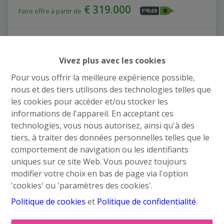
€ 319.000
Faire offre à partir de
3
1
140 m²
Vivez plus avec les cookies
Pour vous offrir la meilleure expérience possible,
OPTION
nous et des tiers utilisons des technologies telles que
les cookies pour accéder et/ou stocker les
informations de l'appareil. En acceptant ces
technologies, vous nous autorisez, ainsi qu'à des
tiers, à traiter des données personnelles telles que le
comportement de navigation ou les identifiants
uniques sur ce site Web. Vous pouvez toujours
modifier votre choix en bas de page via l'option
'cookies' ou 'paramètres des cookies'.
Politique de cookies
et
Politique de confidentialité
.
MAISON 4F - 3CH - GARAGE - CARPORT -