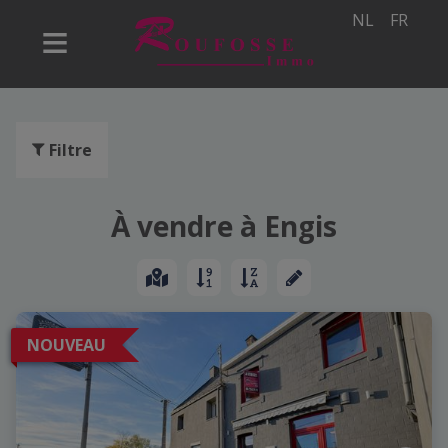
NL
FR
Filtre
À vendre à Engis
NOUVEAU