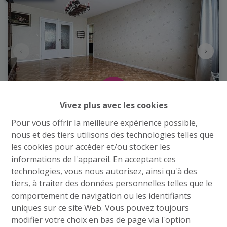
Vivez plus avec les cookies
Pour vous offrir la meilleure expérience possible,
APPARTEMENT AU 6ÈME ÉTAGE (ASCENSEUR) - 1
nous et des tiers utilisons des technologies telles que
CH - CAVE
les cookies pour accéder et/ou stocker les
informations de l'appareil. En acceptant ces
Rue de la Station 79 62, 4430 Ans
|
Ref
: 
4419
technologies, vous nous autorisez, ainsi qu'à des
tiers, à traiter des données personnelles telles que le
€ 125.000
comportement de navigation ou les identifiants
uniques sur ce site Web. Vous pouvez toujours
1
1
55 m²
modifier votre choix en bas de page via l'option