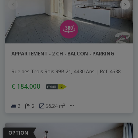
APPARTEMENT - 2 CH - BALCON - PARKING
Rue des Trois Rois 99B 21, 4430 Ans
|
Ref
: 
4638
€ 184.000
2
2
56.24 m²
OPTION