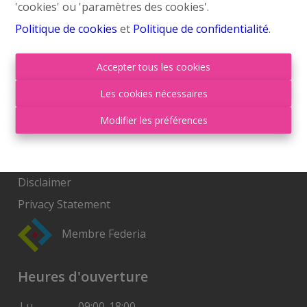
'cookies' ou 'paramètres des cookies'.
Politique de cookies
et
Politique de confidentialité
.
Contactez nous
Accepter tous les cookies
Grand’Route (Flh) 548
Les cookies nécessaires
4400 Flémalle
Modifier les préférences
+32 4 234 21 10
info@roufosse.be
Disclaimer
Privacy Statement
Membre Federia
Heures d'ouverture
Lu
09:00-18:00