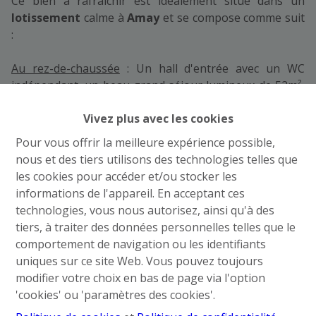
Ce bien à rafraîchir est idéalement situé dans un
lotissement
calme à
Amay
et se compose comme suit
:
Au rez-de-chaussée
: Un hall d'entrée avec un WC
indépendant, un beau grand séjour lumineux de 52m²,
une cuisine équipée de 28m², une chambre de 19,5m² et
Vivez plus avec les cookies
une salle de bain (douche et baignoire, wc, évier) ainsi
qu'une petite véranda;
Pour vous offrir la meilleure expérience possible,
nous et des tiers utilisons des technologies telles que
Au 1er étage
: Un hall de nuit avec espace de stockage
les cookies pour accéder et/ou stocker les
lumineux, 4 chambres et une salle de douche
informations de l'appareil. En acceptant ces
communicante par 2 des chambres ;
technologies, vous nous autorisez, ainsi qu'à des
tiers, à traiter des données personnelles telles que le
Caves et sous-sol
: Un garage 2 voitures (sous sol) et
comportement de navigation ou les identifiants
40m² de caves de stockage + un studio aménagé avec
uniques sur ce site Web. Vous pouvez toujours
espace chambre/séjour, une cuisine, un wc individuel et
modifier votre choix en bas de page via l'option
un hall d'entrée (accès indépendant) ;
'cookies' ou 'paramètres des cookies'.