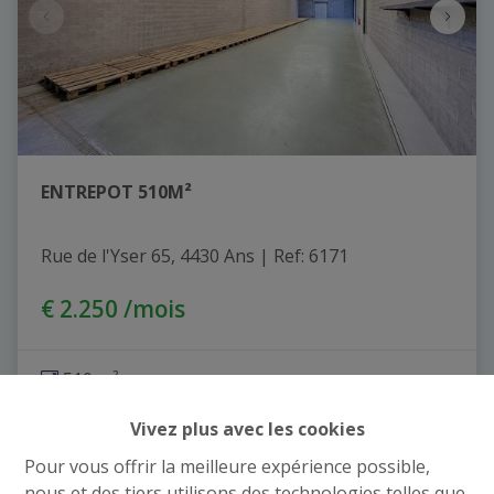
ENTREPOT 510M²
Rue de l'Yser 65, 4430 Ans
|
Ref
: 
6171
€ 2.250 /mois
510 m²
Vivez plus avec les cookies
Pour vous offrir la meilleure expérience possible,
nous et des tiers utilisons des technologies telles que