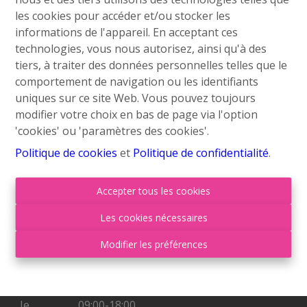
Contactez nous
les cookies pour accéder et/ou stocker les
informations de l'appareil. En acceptant ces
Grand’Route (Flh) 548
technologies, vous nous autorisez, ainsi qu'à des
4400 Flémalle
tiers, à traiter des données personnelles telles que le
+32 4 234 21 10
comportement de navigation ou les identifiants
uniques sur ce site Web. Vous pouvez toujours
info@roufosse.be
modifier votre choix en bas de page via l'option
Disclaimer
'cookies' ou 'paramètres des cookies'.
Privacy Statement
Politique de cookies
et
Politique de confidentialité
.
Membre Federia
Accepter tous les cookies
Heures d'ouverture
Les cookies nécessaires
Modifier les préférences
Lu
09:00-18:00
Ma
09:00-18:00
Mer
09:00-18:00
Je
09:00-18:00