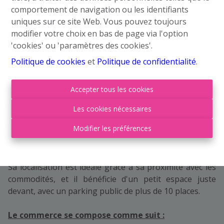
comportement de navigation ou les identifiants
uniques sur ce site Web. Vous pouvez toujours
modifier votre choix en bas de page via l'option
Demande d'informations
'cookies' ou 'paramètres des cookies'.
Politique de cookies
et
Politique de confidentialité
.
50 m²
Accepter tous les cookies
Les cookies nécessaires
Roufosse Immo a le plaisir de vous présenter cet
Modifier les préférences
espace commercial situé sur la commune de
Flémalle.
Sa localisation est idéale grâce à sa proximité avec les
commodités, et il bénéficie d'un petit espace juste
devant, avec un parking public de plus de 10 places.
Le commerce se compose comme suit :