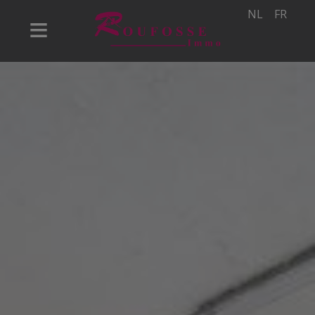
NL
FR