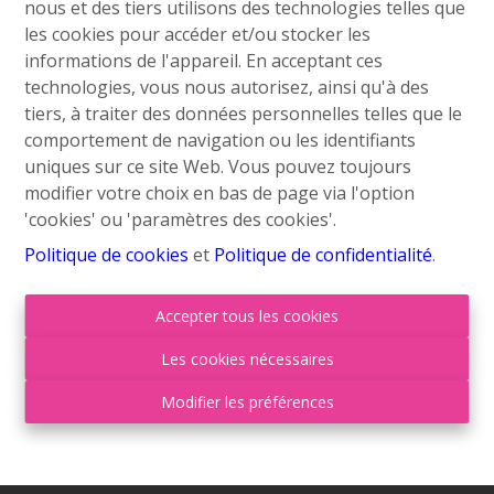
nous et des tiers utilisons des technologies telles que
Contactez nous
les cookies pour accéder et/ou stocker les
informations de l'appareil. En acceptant ces
Grand’Route (Flh) 548
technologies, vous nous autorisez, ainsi qu'à des
4400 Flémalle
tiers, à traiter des données personnelles telles que le
comportement de navigation ou les identifiants
+32 4 234 21 10
uniques sur ce site Web. Vous pouvez toujours
info@roufosse.be
modifier votre choix en bas de page via l'option
Disclaimer
'cookies' ou 'paramètres des cookies'.
Privacy Statement
Politique de cookies
et
Politique de confidentialité
.
Membre Federia
Accepter tous les cookies
Les cookies nécessaires
Heures d'ouverture
Modifier les préférences
Lu
09:00-18:00
Ma
09:00-18:00
Mer
09:00-18:00