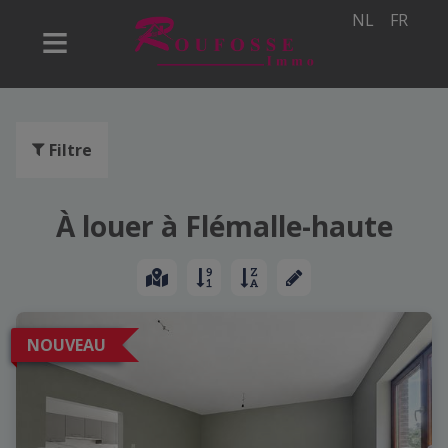
NL
FR
Filtre
À louer à Flémalle-haute
NOUVEAU