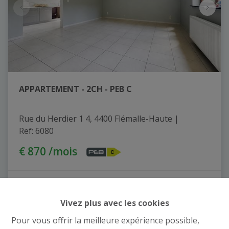
APPARTEMENT - 2CH - PEB C
Rue du Herdier 1 4, 4400 Flémalle-Haute
|
Ref
: 
6080
€ 870 /mois
2
1
68 m²
Vivez plus avec les cookies
Pour vous offrir la meilleure expérience possible,