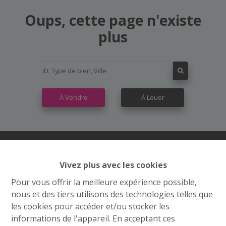
Oups, cette page n'existe
plus
À Vendre
À Louer
Vivez plus avec les cookies
Contactez nous
Pour vous offrir la meilleure expérience possible,
Grand’Route (Flh) 548
nous et des tiers utilisons des technologies telles que
4400 Flémalle
les cookies pour accéder et/ou stocker les
informations de l'appareil. En acceptant ces
+32 4 234 21 10