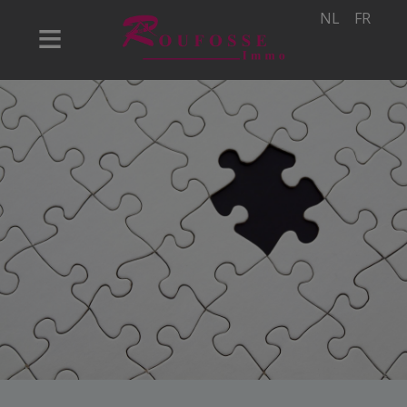
NL
FR