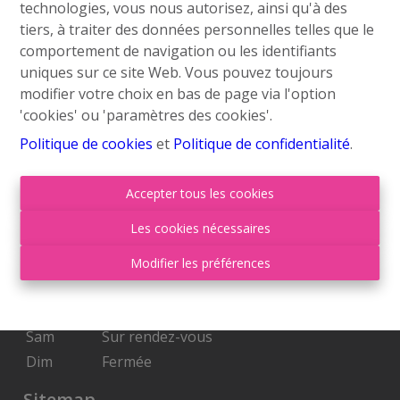
technologies, vous nous autorisez, ainsi qu'à des
info@roufosse.be
tiers, à traiter des données personnelles telles que le
Disclaimer
comportement de navigation ou les identifiants
uniques sur ce site Web. Vous pouvez toujours
Privacy Statement
modifier votre choix en bas de page via l'option
'cookies' ou 'paramètres des cookies'.
Membre Federia
Politique de cookies
et
Politique de confidentialité
.
Heures d'ouverture
Accepter tous les cookies
Lu
09:00-18:00
Les cookies nécessaires
Ma
09:00-18:00
Mer
09:00-18:00
Modifier les préférences
Je
09:00-18:00
Ven
09:00-17:00
Sam
Sur rendez-vous
Dim
Fermée
Sitemap