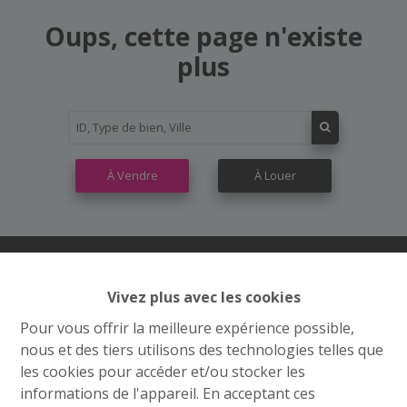
Oups, cette page n'existe
plus
À Vendre
À Louer
Vivez plus avec les cookies
Contactez nous
Pour vous offrir la meilleure expérience possible,
Grand’Route (Flh) 548
nous et des tiers utilisons des technologies telles que
4400 Flémalle
les cookies pour accéder et/ou stocker les
informations de l'appareil. En acceptant ces
+32 4 234 21 10