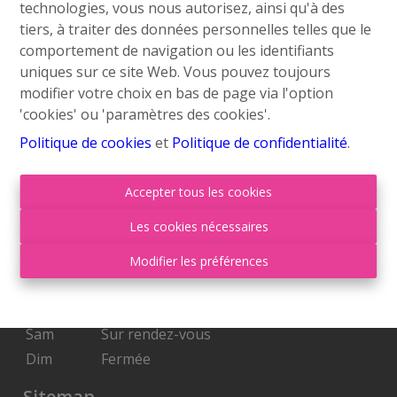
technologies, vous nous autorisez, ainsi qu'à des
info@roufosse.be
tiers, à traiter des données personnelles telles que le
Disclaimer
comportement de navigation ou les identifiants
uniques sur ce site Web. Vous pouvez toujours
Privacy Statement
modifier votre choix en bas de page via l'option
'cookies' ou 'paramètres des cookies'.
Membre Federia
Politique de cookies
et
Politique de confidentialité
.
Heures d'ouverture
Accepter tous les cookies
Lu
09:00-18:00
Les cookies nécessaires
Ma
09:00-18:00
Mer
09:00-18:00
Modifier les préférences
Je
09:00-18:00
Ven
09:00-17:00
Sam
Sur rendez-vous
Dim
Fermée
Sitemap