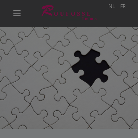
NL
FR