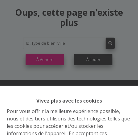
Oups, cette page n'existe
plus
À Vendre
À Louer
Vivez plus avec les cookies
Contactez nous
Pour vous offrir la meilleure expérience possible,
Grand’Route (Flh) 548
nous et des tiers utilisons des technologies telles que
4400 Flémalle
les cookies pour accéder et/ou stocker les
informations de l'appareil. En acceptant ces
+32 4 234 21 10