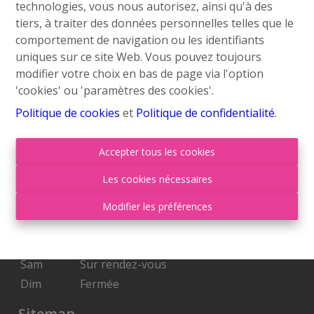
technologies, vous nous autorisez, ainsi qu'à des
info@roufosse.be
tiers, à traiter des données personnelles telles que le
Disclaimer
comportement de navigation ou les identifiants
uniques sur ce site Web. Vous pouvez toujours
Privacy Statement
modifier votre choix en bas de page via l'option
'cookies' ou 'paramètres des cookies'.
Membre Federia
Politique de cookies
et
Politique de confidentialité
.
Heures d'ouverture
Accepter tous les cookies
Lu
09:00-18:00
Les cookies nécessaires
Ma
09:00-18:00
Mer
09:00-18:00
Modifier les préférences
Je
09:00-18:00
Ven
09:00-17:00
Sam
Sur rendez-vous
Dim
Fermée
Sitemap