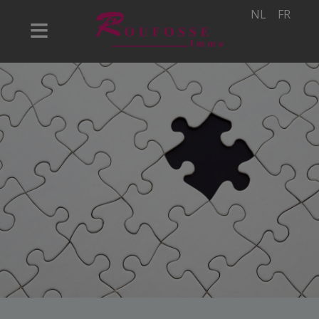
NL
FR