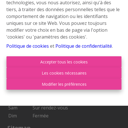
technologies, vous nous autorisez, ainsi qu'à des
info@roufosse.be
tiers, à traiter des données personnelles telles que le
Disclaimer
comportement de navigation ou les identifiants
uniques sur ce site Web. Vous pouvez toujours
Privacy Statement
modifier votre choix en bas de page via l'option
'cookies' ou 'paramètres des cookies'.
Membre Federia
Politique de cookies
et
Politique de confidentialité
.
Heures d'ouverture
Accepter tous les cookies
Lu
09:00-18:00
Les cookies nécessaires
Ma
09:00-18:00
Mer
09:00-18:00
Modifier les préférences
Je
09:00-18:00
Ven
09:00-17:00
Sam
Sur rendez-vous
Dim
Fermée
Sitemap