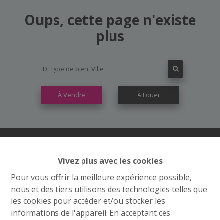
Oups, cette page n'existe
plus
À Vendre
À Louer
Vivez plus avec les cookies
Contactez nous
Pour vous offrir la meilleure expérience possible,
Grand’Route (Flh) 548
nous et des tiers utilisons des technologies telles que
4400 Flémalle
les cookies pour accéder et/ou stocker les
informations de l'appareil. En acceptant ces
+32 4 234 21 10