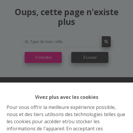
Oups, cette page n'existe
plus
À Vendre
À Louer
Vivez plus avec les cookies
Contactez nous
Pour vous offrir la meilleure expérience possible,
Grand’Route (Flh) 548
nous et des tiers utilisons des technologies telles que
4400 Flémalle
les cookies pour accéder et/ou stocker les
informations de l'appareil. En acceptant ces
+32 4 234 21 10