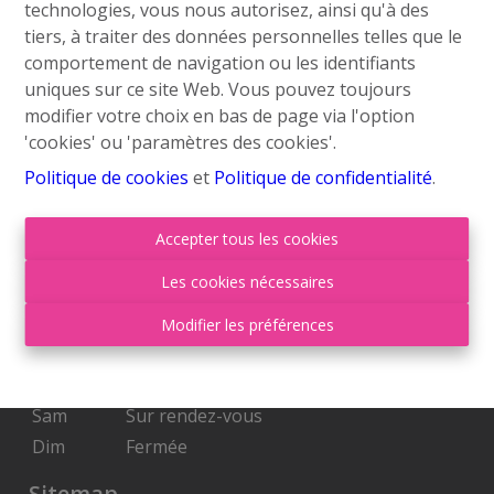
technologies, vous nous autorisez, ainsi qu'à des
info@roufosse.be
tiers, à traiter des données personnelles telles que le
Disclaimer
comportement de navigation ou les identifiants
uniques sur ce site Web. Vous pouvez toujours
Privacy Statement
modifier votre choix en bas de page via l'option
'cookies' ou 'paramètres des cookies'.
Membre Federia
Politique de cookies
et
Politique de confidentialité
.
Heures d'ouverture
Accepter tous les cookies
Lu
09:00-18:00
Les cookies nécessaires
Ma
09:00-18:00
Mer
09:00-18:00
Modifier les préférences
Je
09:00-18:00
Ven
09:00-17:00
Sam
Sur rendez-vous
Dim
Fermée
Sitemap