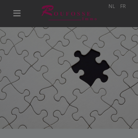
NL
FR