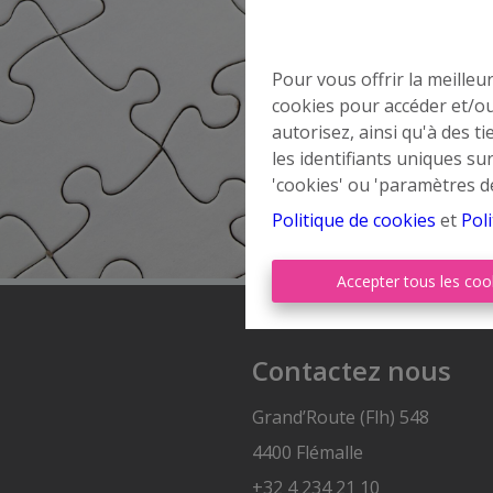
Pour vous offrir la meilleu
cookies pour accéder et/ou
autorisez, ainsi qu'à des 
les identifiants uniques su
'cookies' ou 'paramètres d
Politique de cookies
et
Poli
Accepter tous les coo
Contactez nous
Grand’Route (Flh) 548
4400 Flémalle
+32 4 234 21 10