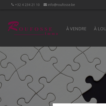
+32 4 234 21 10
info@roufosse.be
À VENDRE
À LO