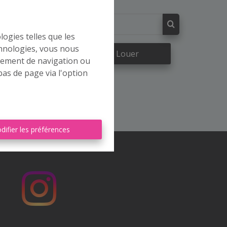
logies telles que les
chnologies, vous nous
re
À Louer
rtement de navigation ou
bas de page via l'option
difier les préférences