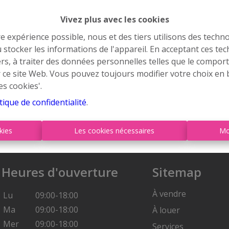
Vivez plus avec les cookies
re expérience possible, nous et des tiers utilisons des techno
 stocker les informations de l'appareil. En acceptant ces te
À Vend
tiers, à traiter des données personnelles telles que le compo
r ce site Web. Vous pouvez toujours modifier votre choix en 
es cookies'.
tique de confidentialité
.
kies
Les cookies nécessaires
Mo
Heures d'ouverture
Sitemap
À vendre
Lu
09:00-18:00
Ma
09:00-18:00
À louer
Mer
09:00-18:00
Services