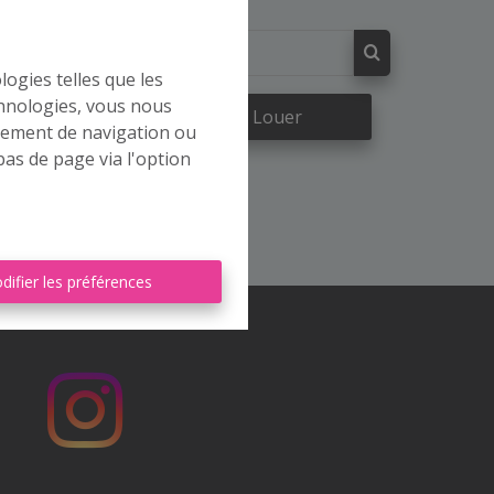
logies telles que les
chnologies, vous nous
re
À Louer
rtement de navigation ou
bas de page via l'option
difier les préférences