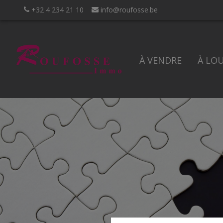
+32 4 234 21 10
info@roufosse.be
À VENDRE
À LO