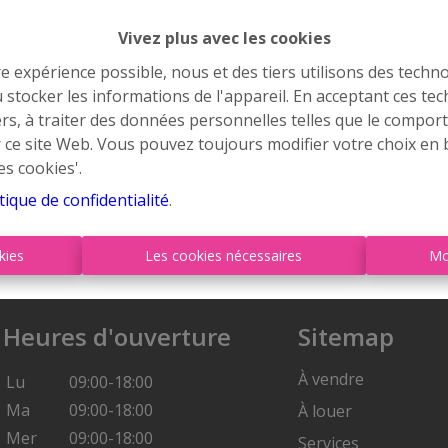
Vivez plus avec les cookies
re expérience possible, nous et des tiers utilisons des techno
 stocker les informations de l'appareil. En acceptant ces te
À Vend
tiers, à traiter des données personnelles telles que le compo
r ce site Web. Vous pouvez toujours modifier votre choix en 
es cookies'.
tique de confidentialité
.
kies
Les cookies nécessaires
Mo
Heures d'ouverture
Sitemap
À vendre
Lu
09:00-18:00
Ma
09:00-18:00
À louer
Mer
09:00-18:00
Services