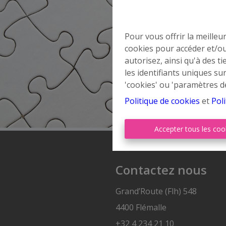
Pour vous offrir la meilleu
cookies pour accéder et/ou
autorisez, ainsi qu'à des 
les identifiants uniques su
'cookies' ou 'paramètres d
Politique de cookies
et
Poli
Accepter tous les coo
Contactez nous
Grand’Route (Flh) 548
4400 Flémalle
+32 4 234 21 10