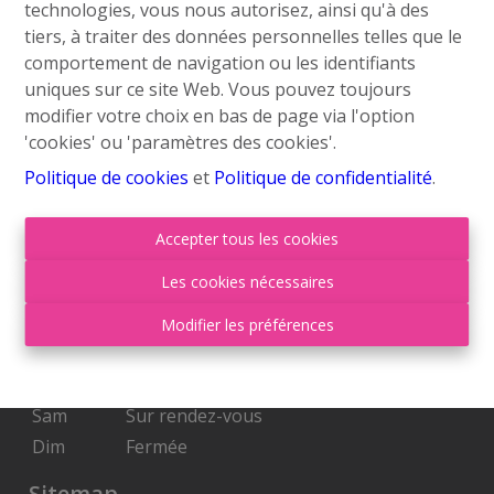
technologies, vous nous autorisez, ainsi qu'à des
info@roufosse.be
tiers, à traiter des données personnelles telles que le
Disclaimer
comportement de navigation ou les identifiants
uniques sur ce site Web. Vous pouvez toujours
Privacy Statement
modifier votre choix en bas de page via l'option
'cookies' ou 'paramètres des cookies'.
Membre Federia
Politique de cookies
et
Politique de confidentialité
.
Heures d'ouverture
Accepter tous les cookies
Lu
09:00-18:00
Les cookies nécessaires
Ma
09:00-18:00
Mer
09:00-18:00
Modifier les préférences
Je
09:00-18:00
Ven
09:00-17:00
Sam
Sur rendez-vous
Dim
Fermée
Sitemap