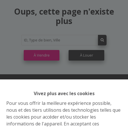
Oups, cette page n'existe
plus
À Vendre
À Louer
Vivez plus avec les cookies
Contactez nous
Pour vous offrir la meilleure expérience possible,
Grand’Route (Flh) 548
nous et des tiers utilisons des technologies telles que
4400 Flémalle
les cookies pour accéder et/ou stocker les
informations de l'appareil. En acceptant ces
+32 4 234 21 10