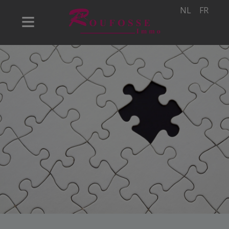
NL
FR