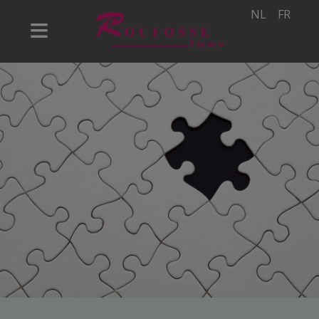
NL
FR