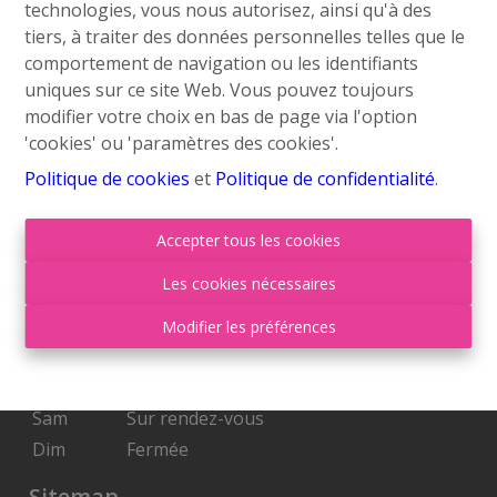
technologies, vous nous autorisez, ainsi qu'à des
info@roufosse.be
tiers, à traiter des données personnelles telles que le
Disclaimer
comportement de navigation ou les identifiants
uniques sur ce site Web. Vous pouvez toujours
Privacy Statement
modifier votre choix en bas de page via l'option
'cookies' ou 'paramètres des cookies'.
Membre Federia
Politique de cookies
et
Politique de confidentialité
.
Heures d'ouverture
Accepter tous les cookies
Lu
09:00-18:00
Les cookies nécessaires
Ma
09:00-18:00
Mer
09:00-18:00
Modifier les préférences
Je
09:00-18:00
Ven
09:00-17:00
Sam
Sur rendez-vous
Dim
Fermée
Sitemap