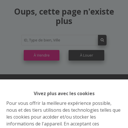
Oups, cette page n'existe
plus
À Vendre
À Louer
Vivez plus avec les cookies
Contactez nous
Pour vous offrir la meilleure expérience possible,
Grand’Route (Flh) 548
nous et des tiers utilisons des technologies telles que
4400 Flémalle
les cookies pour accéder et/ou stocker les
informations de l'appareil. En acceptant ces
+32 4 234 21 10