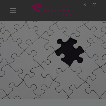
NL
FR