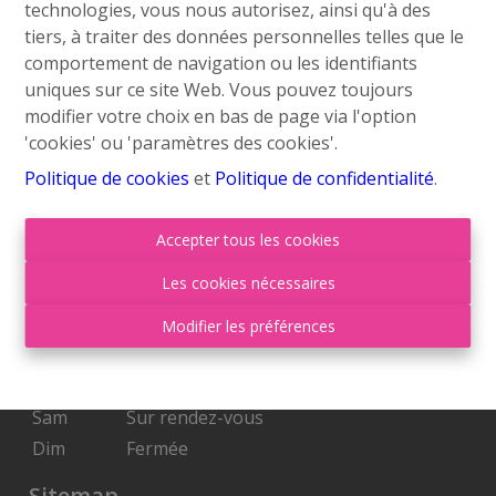
technologies, vous nous autorisez, ainsi qu'à des
info@roufosse.be
tiers, à traiter des données personnelles telles que le
Disclaimer
comportement de navigation ou les identifiants
uniques sur ce site Web. Vous pouvez toujours
Privacy Statement
modifier votre choix en bas de page via l'option
'cookies' ou 'paramètres des cookies'.
Membre Federia
Politique de cookies
et
Politique de confidentialité
.
Heures d'ouverture
Accepter tous les cookies
Lu
09:00-18:00
Les cookies nécessaires
Ma
09:00-18:00
Mer
09:00-18:00
Modifier les préférences
Je
09:00-18:00
Ven
09:00-17:00
Sam
Sur rendez-vous
Dim
Fermée
Sitemap