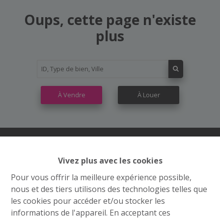
Oups, cette page n'existe
plus
À Vendre
À Louer
Vivez plus avec les cookies
Contactez nous
Pour vous offrir la meilleure expérience possible,
Grand’Route (Flh) 548
nous et des tiers utilisons des technologies telles que
4400 Flémalle
les cookies pour accéder et/ou stocker les
informations de l'appareil. En acceptant ces
+32 4 234 21 10