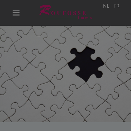
NL
FR