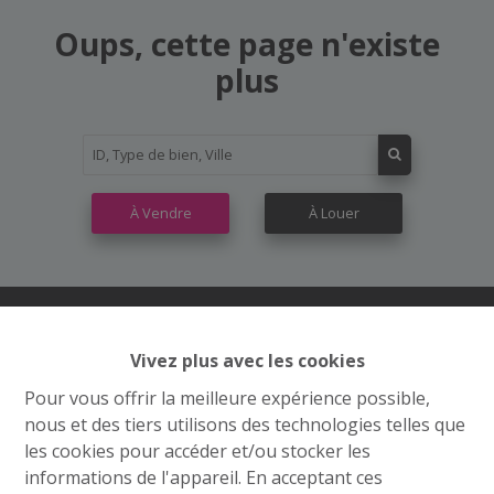
Oups, cette page n'existe
plus
À Vendre
À Louer
Vivez plus avec les cookies
Contactez nous
Pour vous offrir la meilleure expérience possible,
Grand’Route (Flh) 548
nous et des tiers utilisons des technologies telles que
4400 Flémalle
les cookies pour accéder et/ou stocker les
informations de l'appareil. En acceptant ces
+32 4 234 21 10