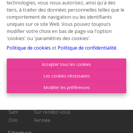
technologies, vous nous autorisez, ainsi qu'à des
info@roufosse.be
tiers, à traiter des données personnelles telles que le
Disclaimer
comportement de navigation ou les identifiants
uniques sur ce site Web. Vous pouvez toujours
Privacy Statement
modifier votre choix en bas de page via l'option
'cookies' ou 'paramètres des cookies'.
Membre Federia
Politique de cookies
et
Politique de confidentialité
.
Heures d'ouverture
Accepter tous les cookies
Lu
09:00-18:00
Les cookies nécessaires
Ma
09:00-18:00
Mer
09:00-18:00
Modifier les préférences
Je
09:00-18:00
Ven
09:00-17:00
Sam
Sur rendez-vous
Dim
Fermée
Sitemap